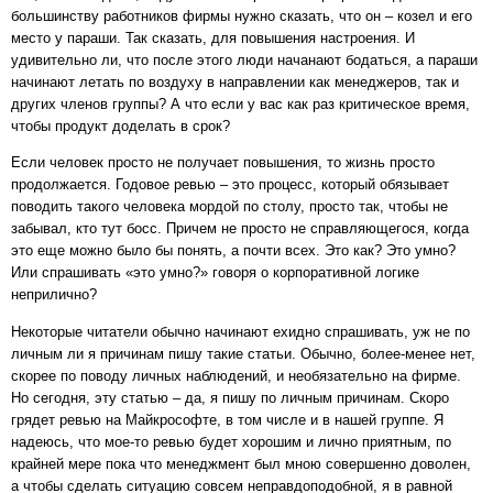
большинству работников фирмы нужно сказать, что он – козел и его
место у параши. Так сказать, для повышения настроения. И
удивительно ли, что после этого люди начанают бодаться, а параши
начинают летать по воздуху в направлении как менеджеров, так и
других членов группы? А что если у вас как раз критическое время,
чтобы продукт доделать в срок?
Если человек просто не получает повышения, то жизнь просто
продолжается. Годовое ревью – это процесс, который обязывает
поводить такого человека мордой по столу, просто так, чтобы не
забывал, кто тут босс. Причем не просто не справляющегося, когда
это еще можно было бы понять, а почти всех. Это как? Это умно?
Или спрашивать «это умно?» говоря о корпоративной логике
неприлично?
Некоторые читатели обычно начинают ехидно спрашивать, уж не по
личным ли я причинам пишу такие статьи. Обычно, более-менее нет,
скорее по поводу личных наблюдений, и необязательно на фирме.
Но сегодня, эту статью – да, я пишу по личным причинам. Скоро
грядет ревью на Майкрософте, в том числе и в нашей группе. Я
надеюсь, что мое-то ревью будет хорошим и лично приятным, по
крайней мере пока что менеджмент был мною совершенно доволен,
а чтобы сделать ситуацию совсем неправдоподобной, я в равной