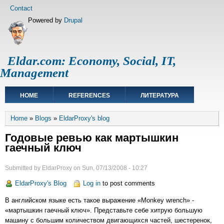
Skip
Footer
Contact
to
menu
Powered by
Drupal
main
content
Eldar.com: Economy, Social, IT,
Management
Main
HOME
REFERENCES
ЛИТЕРАТУРА
navigation
Breadcrumb
Home
Blogs
EldarProxy's blog
Годовые ревью как мартышкин
гаечный ключ
Submitted by
EldarProxy
on
Sun, 07/13/2008 - 10:27
EldarProxy's Blog
Log in
to post comments
В английском языке есть такое выражение «Monkey wrench» -
«мартышкин гаечный ключ». Представьте себе хитрую большую
машину с большим количеcтвом двигающихся частей, шестеренок,