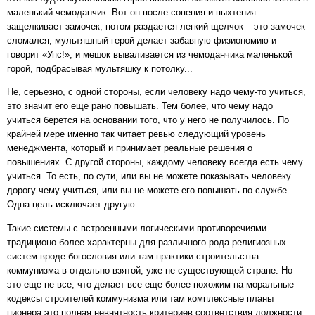
маленький чемоданчик. Вот он после сопения и пыхтения
защелкивает замочек, потом раздается легкий щелчок – это замочек
сломался, мультяшный герой делает забавную физиономию и
говорит «Упс!», и мешок вываливается из чемоданчика маленькой
горой, подбрасывая мультяшку к потолку...
Не, серьезно, с одной стороны, если человеку надо чему-то учиться,
это значит его еще рано повышать. Тем более, что чему надо
учиться берется на основании того, что у него не получилось. По
крайней мере именно так читает ревью следующий уровень
менеджмента, который и принимает реальные решения о
повышениях. С другой стороны, каждому человеку всегда есть чему
учиться. То есть, по сути, или вы не можете показывать человеку
дорогу чему учиться, или вы не можете его повышать по службе.
Одна цель исключает другую.
Такие системы с встроенными логическими противоречиями
традиционо более характерны для различного рода религиозных
систем вроде богословия или там практики строительства
коммунизма в отдельно взятой, уже не существующей стране. Но
это еще не все, что делает все еще более похожим на моральные
кодексы строителей коммунизма или там комплексные планы
пионера это полная невнятность критериев соответствия должности.