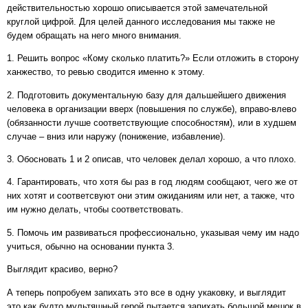
действительностью хорошо описывается этой замечательной
круглой цифрой. Для целей данного исследования мы также не
будем обращать на него много внимания.
1. Решить вопрос «Кому сколько платить?» Если отложить в сторону
ханжество, то ревью сводится именно к этому.
2. Подготовить документальную базу для дальшейшего движения
человека в организации вверх (повышения по службе), вправо-влево
(обязанности лучше соответствующие способностям), или в худшем
случае – вниз или наружу (понижение, избавление).
3. Обосновать 1 и 2 описав, что человек делал хорошо, а что плохо.
4. Гарантировать, что хотя бы раз в год людям сообщают, чего же от
них хотят и соответсвуют они этим ожиданиям или нет, а также, что
им нужно делать, чтобы соответствовать.
5. Помочь им развиваться профессионально, указывая чему им надо
учиться, обычно на основании пункта 3.
Выглядит красиво, верно?
А теперь попробуем запихать это все в одну укаковку, и выглядит
это как будто мультяшный герой пытается запихать большой мешок в