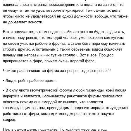
национальности, страны происхождения или пола, а из-за того, что
он чему-то там не удовлетворял в критериях. Тем самым их цель,
чтобы никто не удовлетворял ни одной должности вообще, что также
не добавляет ясности.
Вот и получается, что менеджер выбирает кого он будет выдвигать,
и пишет ему ревью, что молодой человек уже построил коммунизм
на своем участке рабочего фронта, а стало быть пора ему начинать
строить других. А остальным с таким серьезным видом обьясняет
почему они неправы и «их тут не стояло». Вот и все. Процесс
превращается в фарс, причем очень дорогой фарс.
Чем же расплачивается фирма за процесс годового ревью?
• Люди гробят рабочее время.
• В силу чисто геометрической формы любой пирамиды, коей любая
иерархия и является, большинству работников фирмы приходится
обяснять почему они «мордой не вышли», что является
травмирующим опытом, приводящим к падению морали, отчуждению
работников от фирм, команд и менеджеров, а также к текучке
кадров.
Нет, в самом деле, подумайте. По крайней мере раз в год