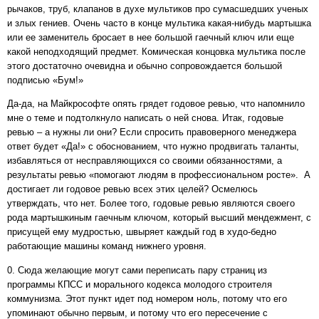
рычаков, труб, клапанов в духе мультиков про сумасшедших ученых
и злых гениев. Очень часто в конце мультика какая-нибудь мартышка
или ее заменитель бросает в нее большой гаечный ключ или еще
какой неподходящий предмет. Комическая концовка мультика после
этого достаточно очевидна и обычно сопровождается большой
подписью «Бум!»
Да-да, на Майкрософте опять грядет годовое ревью, что напомнило
мне о теме и подтолкнуло написать о ней снова. Итак, годовые
ревью – а нужны ли они? Если спросить правоверного менеджера
ответ будет «Да!» с обоснованием, что нужно продвигать таланты,
избавляться от несправляющихся со своими обязанностями, а
результаты ревью «помогают людям в профессиональном росте». А
достигает ли годовое ревью всех этих целей? Осмелюсь
утверждать, что нет. Более того, годовые ревью являются своего
рода мартышкиным гаечным ключом, который высший мендежмент, с
присущей ему мудростью, швыряет каждый год в худо-бедно
работающие машины команд нижнего уровня.
0. Сюда желающие могут сами переписать пару страниц из
программы КПСС и морального кодекса молодого строителя
коммунизма. Этот пункт идет под номером ноль, потому что его
упоминают обычно первым, и потому что его пересечение с