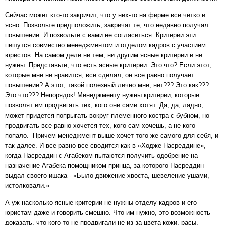
Сейчас может кто-то закричит, что у них-то на фирме все четко и
ясно. Позвольте предположить, закричат те, что недавно получал
повышение. И позвольте с вами не согласиться. Критерии эти
пишутся совместно менеджментом и отделом кадров с участием
юристов. На самом деле ни тем, ни другим ясные критерии и не
нужны. Представьте, что есть ясные критерии. Это что? Если этот,
которые мне не нравится, все сделал, он все равно получает
повышение? А этот, такой полезный лично мне, нет??? Это как???
Это что??? Непорядок! Менеджменту нужны критерии, которые
позволят им продвигать тех, кого они сами хотят. Да, да, ладно,
может придется попрыгать вокруг племенного костра с бубном, но
продвигать все равно хочется тех, кого сам хочешь, а не кого
попало. Причем менеджмент выше хочет того же самого для себя, и
так далее. И все равно все сводится как в «Ходже Насреддине»,
когда Насреддин с Агабеком пытаются получить одобрение на
назначение Агабека помощником принца, за которого Насреддин
выдал своего ишака - «Было движение хвоста, шевеление ушами,
истолковали.»
А уж насколько ясные критерии не нужны отделу кадров и его
юристам даже и говорить смешно. Что им нужно, это возможность
доказать, что кого-то не продвигали не из-за цвета кожи, расы,