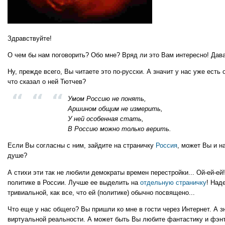
Здравствуйте!
О чем бы нам поговорить? Обо мне? Вряд ли это Вам интересно! Дав
Ну, прежде всего, Вы читаете это по-русски. А значит у нас уже есть
что сказал о ней Тютчев?
Умом Россию не понять,
Аршином общим не измерить,
У ней особенная стать,
В Россию можно только верить.
Если Вы согласны с ним, зайдите на страничку
Россия
, может Вы и н
душе?
А стихи эти так не любили демократы времен перестройки... Ой-ей-ей!
политике в России. Лучше ее выделить на
отдельную страничку
! Над
тривиальной, как все, что ей (политике) обычно посвящено...
Что еще у нас общего? Вы пришли ко мне в гости через Интернет. А 
виртуальной реальности. А может быть Вы любите фантастику и фэнте