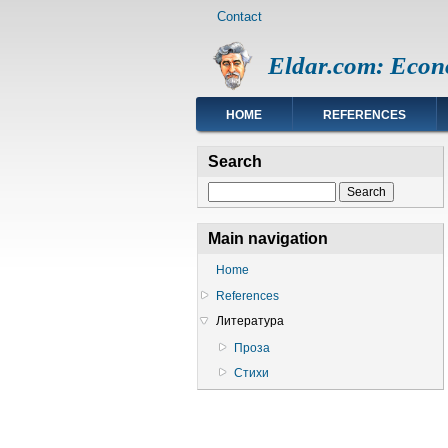
Footer
Skip
Contact
menu
to
main
Eldar.com: Econ
content
Main
HOME
REFERENCES
navigation
Search
Search
Main navigation
Home
References
Литература
Проза
Стихи