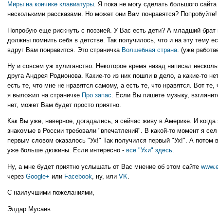
Миры на кончике клавиатуры
. Я пока не могу сделать большого сайта
несколькими рассказами. Но может они Вам понравятся? Попробуйте!
Попробую еще рискнуть с поэзией. У Вас есть дети? А младший брат 
должны помнить себя в детстве. Так получилось, что и на эту тему е
вдруг Вам понравится. Это страничка
Волшебная страна
. (уже работа
Ну и совсем уж хулиганство. Некоторое время назад написал несколь
друга Андрея Родионова. Какие-то из них пошли в дело, а какие-то нет
есть те, что мне не нравятся самому, а есть те, что нравятся. Вот те,
я выложил на страничке
Про запас
. Если Вы пишете музыку, взглянит
нет, может Вам будет просто приятно.
Как Вы уже, наверное, догадались, я сейчас живу в Америке. И когда
знакомые в России требовали "впечатлений". В какой-то момент я сел
первым словом оказалось "Ух!" Так получился первый "Ух!". А потом в
уже больше дюжины. Если интересно -
все "Ухи" здесь
.
Ну, а мне будет приятно услышать от Вас мнение об этом сайте
www.e
через
Google+
или
Facebook
, ну, или
VK
.
С наилучшими пожеланиями,
Элдар Мусаев