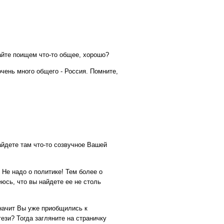
айте поищем что-то общее, хорошо?
 очень много общего - Россия. Помните,
айдете там что-то созвучное Вашей
 Не надо о политике! Тем более о
еюсь, что вы найдете ее не столь
значит Вы уже приобщились к
зи? Тогда загляните на страничку