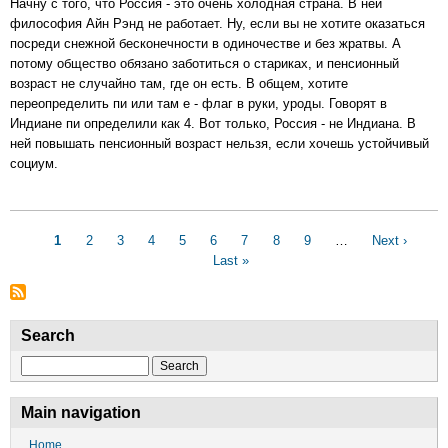
в
Начну с того, что Россия - это очень холодная страна. В ней
России
философия Айн Рэнд не работает. Ну, если вы не хотите оказаться
посреди снежной бесконечности в одиночестве и без жратвы. А
потому общество обязано заботиться о стариках, и пенсионный
возраст не случайно там, где он есть. В общем, хотите
переопределить пи или там е - флаг в руки, уроды. Говорят в
Индиане пи определили как 4. Вот только, Россия - не Индиана. В
ней повышать пенсионный возраст нельзя, если хочешь устойчивый
социум.
Pagination
Current
1
Page
2
Page
3
Page
4
Page
5
Page
6
Page
7
Page
8
Page
9
…
Next
Next ›
Las
page
Last »
page
pa
Search
Search
Main navigation
Home