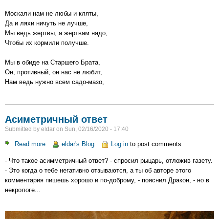
Москали нам не любы и кляты,
Да и ляхи ничуть не лучше,
Мы ведь жертвы, а жертвам надо,
Чтобы их кормили получше.
Мы в обиде на Старшего Брата,
Он, противный, он нас не любит,
Нам ведь нужно всем садо-мазо,
Асиметричный ответ
Submitted by
eldar
on
Sun, 02/16/2020 - 17:40
Read more
about
eldar's Blog
Log in
to post comments
Асиметричный
- Что такое асимметричный ответ? - спросил рыцарь, отложив газету.
ответ
- Это когда о тебе негативно отзываются, а ты об авторе этого
комментария пишешь хорошо и по-доброму, - пояснил Дракон, - но в
некрологе...