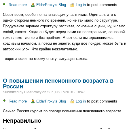
Read more
about
EldarProxy's Blog
Log in
to post comments
Советы
Совет всем, особенно начинающим участникам. Один а.л. это с
начинающим
одной стороны немного по времени, но не так мало по структуре.
авторам
Продумайте заранее структуру рассказа, основные сцены, ну, и само
собой, сюжет. Когда он будет перед вами на полстранички, основной
текст ляжет легко и без проблем. А вот если вы вдохновились
красивым началом, а потом не знаете, куда все пойдет, может быть и
авторский блок. Что крайне нежелательно.
Теоретически, по моему опыту, ситуация такова:
О повышении пенсионного возраста в
России
Submitted by
EldarProxy
on
Sun, 06/17/2018 - 18:47
Read more
about
EldarProxy's Blog
Log in
to post comments
О
Сейчас Россия бурлит по поводу повышения пенсионного возраста.
повышении
пенсионного
Неправильно
возраста