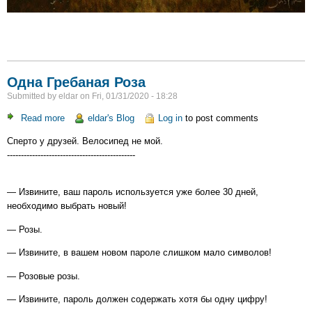
Одна Гребаная Роза
Submitted by
eldar
on
Fri, 01/31/2020 - 18:28
Read more
about
eldar's Blog
Log in
to post comments
Одна
Сперто у друзей. Велосипед не мой.
Гребаная
----------------------------------------------
Роза
— Извините, ваш пароль используется уже более 30 дней,
необходимо выбрать новый!
— Розы.
— Извините, в вашем новом пароле слишком мало символов!
— Розовые розы.
— Извините, пароль должен содержать хотя бы одну цифру!