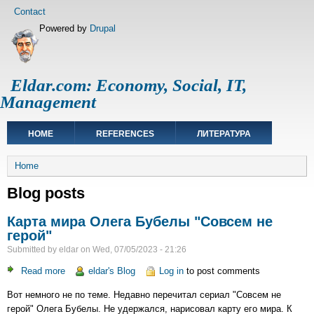
Skip
Footer
Contact
to
menu
Powered by
Drupal
main
content
Eldar.com: Economy, Social, IT,
Management
Main
HOME
REFERENCES
ЛИТЕРАТУРА
navigation
Breadcrumb
Home
Blog posts
Карта мира Олега Бубелы "Совсем не
герой"
Submitted by
eldar
on
Wed, 07/05/2023 - 21:26
Read more
about
eldar's Blog
Log in
to post comments
Карта
Вот немного не по теме. Недавно перечитал сериал "Совсем не
мира
герой" Олега Бубелы. Не удержался, нарисовал карту его мира. К
Олега