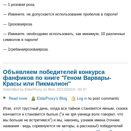
— 1 розовая роза.
— Извините, не допускается использование пробелов в пароле!
— 1розоваяроза.
— Извините, необходимо использовать, как минимум, 10 различных
символов в пароле!
— 1гребанаярозоваяроза.
Объявляем победителей конкурса
фанфиков по книге "Геном Варвары-
Красы или Пикмалион"
Submitted by
EldarProxy
on
Mon, 05/13/2019 - 00:47
Read more
about
EldarProxy's Blog
Log in
to post comments
Объявляем
Итак, этот грустный день, когда все тайное становится явным, сказка
победителей
кончается и становится былью ("и не зря умница волк говорил, что
конкурса
мы больше не встретимся") и мы, наконец, узнаем имена (точнее
фанфиков
названия - ведь соревнуются не авторы, а рассказы!) победителей
по