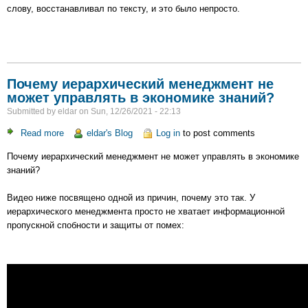
слову, восстанавливал по тексту, и это было непросто.
Бубелы
"Совсем
не
герой"
Почему иерархический менеджмент не
может управлять в экономике знаний?
Submitted by
eldar
on
Sun, 12/26/2021 - 22:13
Read more
about
eldar's Blog
Log in
to post comments
Почему
Почему иерархический менеджмент не может управлять в экономике
иерархический
знаний?
менеджмент
не
Видео ниже посвящено одной из причин, почему это так. У
может
иерархического менеджмента просто не хватает информационной
управлять
пропускной спобности и защиты от помех:
в
экономике
знаний?