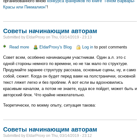
организованного мною
конкурса фанфиков по книге "Геном Варвары-
книге
Красы или Пикмалион"
!
"Геном
Варвары-
Красы
или
Советы начинающим авторам
Пикмалион"
Submitted by
EldarProxy
on
Thu, 03/14/2019 - 23:13
Read more
about
EldarProxy's Blog
Log in
to post comments
Советы
Совет всем, особенно начинающим участникам. Один а.л. это с
начинающим
одной стороны немного по времени, но не так мало по структуре.
авторам
Продумайте заранее структуру рассказа, основные сцены, ну, и само
собой, сюжет. Когда он будет перед вами на полстранички, основной
текст ляжет легко и без проблем. А вот если вы вдохновились
красивым началом, а потом не знаете, куда все пойдет, может быть и
авторский блок. Что крайне нежелательно.
Теоретически, по моему опыту, ситуация такова:
Советы начинающим авторам
Submitted by
EldarProxy
on
Thu, 03/14/2019 - 23:12