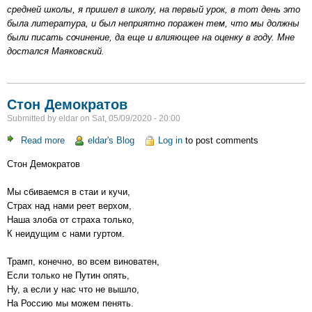
Маяковского
средней школы, я пришел в школу, на первый урок, в тот день это
была литература, и был неприятно поражен тем, что мы должны
были писать сочинение, да еще и влияющее на оценку в году. Мне
достался Маяковский.
Стон Демократов
Submitted by
eldar
on
Sat, 05/09/2020 - 20:00
Read more
about
eldar's Blog
Log in
to post comments
Стон
Стон Демократов
Демократов
Мы сбиваемся в стаи и кучи,
Страх над нами реет верхом,
Наша злоба от страха только,
К неидущим с нами гуртом.
Трамп, конечно, во всем виноватен,
Если только не Путин опять,
Ну, а если у нас что не вышло,
На Россию мы можем пенять.