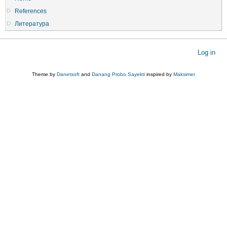
References
Литература
User
Log in
account
menu
Theme by
Danetsoft
and
Danang Probo Sayekti
inspired by
Maksimer