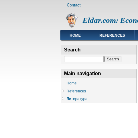
Footer
Skip
Contact
menu
to
main
Eldar.com: Econ
content
Main
HOME
REFERENCES
navigation
Search
Search
Main navigation
Home
References
Литература