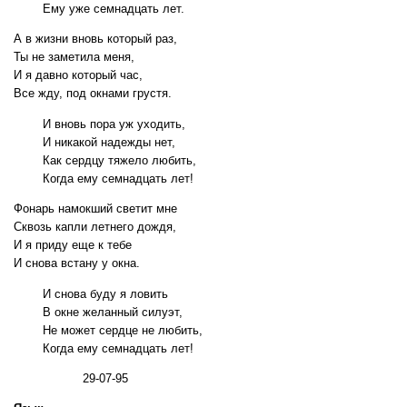
Ему уже семнадцать лет.
А в жизни вновь который раз,
Ты не заметила меня,
И я давно который час,
Все жду, под окнами грустя.
И вновь пора уж уходить,
И никакой надежды нет,
Как сердцу тяжело любить,
Когда ему семнадцать лет!
Фонарь намокший светит мне
Сквозь капли летнего дождя,
И я приду еще к тебе
И снова встану у окна.
И снова буду я ловить
В окне желанный силуэт,
Не может сердце не любить,
Когда ему семнадцать лет!
29-07-95