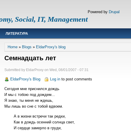
Powered by
Drupal
omy, Social, IT, Management
ЛИТЕРАТУРА
Breadcrumb
Home
Blogs
EldarProxy's blog
Семнадцать лет
Submitted by
EldarProxy
on
Wed, 08/01/2007 - 07:31
EldarProxy's Blog
Log in
to post comments
Сегодня мне приснился дождь
И мы с тобою под дождем...
Я знаю, ты меня не ждешь,
Мы лишь во сне с тобой вдвоем.
А в жизни встречи так редки,
Как в дождь осенний солнца свет,
И сердце замерло в груди,