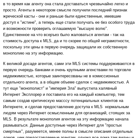
в то время как агенту она стала доставаться чрезвычайно легко и
просто. Агенты в некотором смысле получили последний признак
жреческой касты - они и раньше были единственные, имевшие
доступ к "истине", а теперь еще стали получать ее без особого труда
и возможности проверить оглашаемую "высшую волю".
Единственное на что всеръез было жаловаться агентам - так на
стоимость доступа к MLS, да и то скорее по общей неграмотности,
поскольку эти цены в первую очередь защищали их собственную
монополию на эту информацию.
К великой досаде агентов, сами эти MLS системы поддерживаются в
первую очередь банками и очень крупными агенствами по торговле
недвижимостью, которые заинтересованы не в комиссионных
отдельного агента, а в общем объеме сделок с недвижимостью. А
тут еще "монополист" и "империя Зла" выпустила халявный
Интернет Эксплорер и поставила его на каждый компьютер, тем
самым создав критическую масссу потенциальных клиентов на
Интернете, и сделав предоставление доступа к MLS нормальным
людям через Интернет осмысленным для организаций, стоящих за
MLS. В результате монополия агентов на эту информацию начала
размываться. Данные доступные через Интернет для "простых
смертных", разумеется, менее полны в смысле описания отдельных
домов, чем предоставляемые агентам, однако все дома там видны и