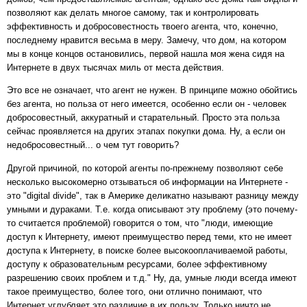
позволяют как делать многое самому, так и контролировать
эффективность и добросовестность твоего агента, что, конечно,
последнему нравится весьма в меру. Замечу, что дом, на котором
мы в конце концов остановились, первой нашла моя жена сидя на
Интернете в двух тысячах миль от места действия.
Это все не означает, что агент не нужен. В принципе можно обойтись
без агента, но польза от него имеется, особенно если он - человек
добросовестный, аккуратный и старательный. Просто эта польза
сейчас проявляется на других этапах покупки дома. Ну, а если он
недобросовестный... о чем тут говорить?
Другой причиной, по которой агенты по-прежнему позволяют себе
несколько высокомерно отзываться об информации на Интернете -
это "digital divide", так в Америке деликатно называют разницу между
умными и дураками. Т.е. когда описывают эту проблему (это почему-
то считается проблемой) говорится о том, что "люди, имеющие
доступ к Интернету, имеют преимущество перед теми, кто не имеет
доступа к Интернету, в поиске более высокооплачиваемой работы,
доступу к образовательным ресурсами, более эффективному
разрешению своих проблем и т.д." Ну, да, умные люди всегда имеют
такое преимущество, более того, они отлично понимают, что
Интернет углубляет это различие в их пользу. Только ничто не