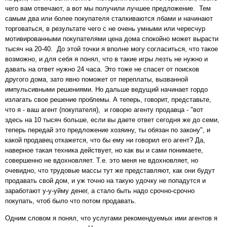
чего вам отвечают, а вот мы получили лучшее предложение. Тем
самым два или более покупателя сталкиваются лбами и начинают
торговаться, в результате чего с не очень умными или чересчур
мотивированными покупателями цена дома спокойно может вырасти
тысяч на 20-40. До этой точки я вполне могу согласиться, что такое
возможно, и для себя я понял, что в такие игры лезть не нужно и
давать на ответ нужно 24 часа. Это тоже не спасет от поисков
другого дома, зато явно поможет от переплаты, вызванной
импульсивными решениями. Но дальше ведущий начинает гордо
излагать свое решение проблемы. А теперь, говорит, представьте,
что я - ваш агент (покупателя), и говорю агенту продавца - "вот
здесь на 10 тысяч больше, если вы даете ответ сегодня же до семи,
теперь передай это предложение хозяину, ты обязан по закону", и
какой продавец откажется, что бы ему ни говорил его агент? Да,
наверное такая техника действует, но как вы и сами понимаете,
совершенно не вдохновляет. Т.е. это меня не вдохновляет, но
очевидно, что трудовые массы тут же представляют, как они будут
продавать свой дом, и уж точно на такую удочку не попадутся и
заработают у-у-уйму денег, а стало быть надо срочно-срочно
покупать, чтоб было что потом продавать.
Одним словом я понял, что услугами рекомендуемых ими агентов я