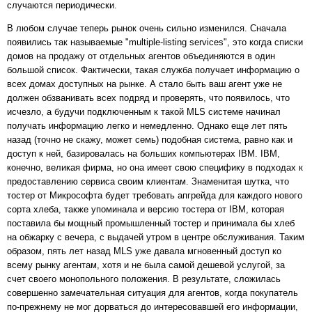
случаются периодически.
В любом случае теперь рынок очень сильно изменился. Сначала
появились так называемые "multiple-listing services", это когда списки
домов на продажу от отдельных агентов объединяются в один
большой список. Фактически, такая служба получает информацию о
всех домах доступных на рынке. А стало быть ваш агент уже не
должен обзванивать всех подряд и проверять, что появилось, что
исчезло, а будучи подключенным к такой MLS системе начинал
получать информацию легко и немедленно. Однако еще лет пять
назад (точно не скажу, может семь) подобная система, равно как и
доступ к ней, базировалась на больших компьютерах IBM. IBM,
конечно, великая фирма, но она имеет свою специфику в подходах к
предоставлению сервиса своим клиентам. Знаменитая шутка, что
тостер от Микрософта будет требовать апгрейда для каждого нового
сорта хлеба, также упоминала и версию тостера от IBM, которая
поставила бы мощный промышленный тостер и принимала бы хлеб
на обжарку с вечера, с выдачей утром в центре обслуживания. Таким
образом, пять лет назад MLS уже давала мгновенный доступ ко
всему рынку агентам, хотя и не была самой дешевой услугой, за
счет своего монопольного положения. В результате, сложилась
совершенно замечательная ситуация для агентов, когда покупатель
по-прежнему не мог дорваться до интересовавшей его информации,