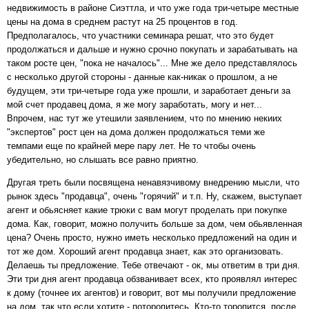
недвижимость в районе Сиэттла, и что уже года три-четыре местные
цены на дома в среднем растут на 25 процентов в год.
Предполагалось, что участники семинара решат, что это будет
продолжаться и дальше и нужно срочно покупать и зарабатывать на
таком росте цен, "пока не началось"... Мне же дело представлялось
с несколько другой стороны - данные как-никак о прошлом, а не
будущем, эти три-четыре года уже прошли, и заработает деньги за
мой счет продавец дома, я же могу заработать, могу и нет...
Впрочем, нас тут же утешили заявлением, что по мнению некиих
"экспертов" рост цен на дома должен продолжаться теми же
темпами еще по крайней мере пару лет. Не то чтобы очень
убедительно, но слышать все равно приятно.
Другая треть были посвящена ненавязчивому внедрению мысли, что
рынок здесь "продавца", очень "горячий" и т.п. Ну, скажем, выступает
агент и обьясняет какие трюки с вам могут проделать при покупке
дома. Как, говорит, можно получить больше за дом, чем обьявленная
цена? Очень просто, нужно иметь несколько предложений на один и
тот же дом. Хороший агент продавца знает, как это организовать.
Делаешь ты предложение. Тебе отвечают - ок, мы ответим в три дня.
Эти три дня агент продавца обзванивает всех, кто проявлял интерес
к дому (точнее их агентов) и говорит, вот мы получили предложение
на дом, так что если хотите - поторопитесь. Кто-то торопится, после