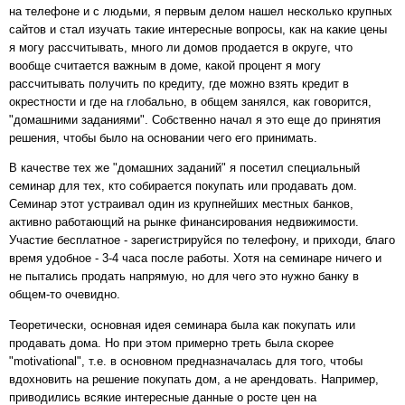
на телефоне и с людьми, я первым делом нашел несколько крупных
сайтов и стал изучать такие интересные вопросы, как на какие цены
я могу рассчитывать, много ли домов продается в округе, что
вообще считается важным в доме, какой процент я могу
рассчитывать получить по кредиту, где можно взять кредит в
окрестности и где на глобально, в общем занялся, как говорится,
"домашними заданиями". Собственно начал я это еще до принятия
решения, чтобы было на основании чего его принимать.
В качестве тех же "домашних заданий" я посетил специальный
семинар для тех, кто собирается покупать или продавать дом.
Семинар этот устраивал один из крупнейших местных банков,
активно работающий на рынке финансирования недвижимости.
Участие бесплатное - зарегистрируйся по телефону, и приходи, благо
время удобное - 3-4 часа после работы. Хотя на семинаре ничего и
не пытались продать напрямую, но для чего это нужно банку в
общем-то очевидно.
Теоретически, основная идея семинара была как покупать или
продавать дома. Но при этом примерно треть была скорее
"motivational", т.е. в основном предназначалась для того, чтобы
вдохновить на решение покупать дом, а не арендовать. Например,
приводились всякие интересные данные о росте цен на