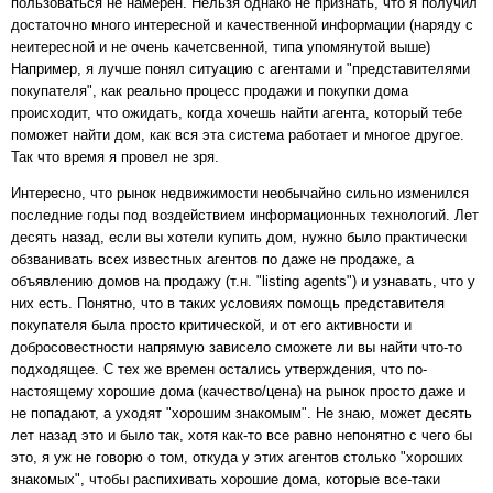
пользоваться не намерен. Нельзя однако не признать, что я получил
достаточно много интересной и качественной информации (наряду с
неитересной и не очень качетсвенной, типа упомянутой выше)
Например, я лучше понял ситуацию с агентами и "представителями
покупателя", как реально процесс продажи и покупки дома
происходит, что ожидать, когда хочешь найти агента, который тебе
поможет найти дом, как вся эта система работает и многое другое.
Так что время я провел не зря.
Интересно, что рынок недвижимости необычайно сильно изменился
последние годы под воздействием информационных технологий. Лет
десять назад, если вы хотели купить дом, нужно было практически
обзванивать всех известных агентов по даже не продаже, а
объявлению домов на продажу (т.н. "listing agents") и узнавать, что у
них есть. Понятно, что в таких условиях помощь представителя
покупателя была просто критической, и от его активности и
добросовестности напрямую зависело сможете ли вы найти что-то
подходящее. С тех же времен остались утверждения, что по-
настоящему хорошие дома (качество/цена) на рынок просто даже и
не попадают, а уходят "хорошим знакомым". Не знаю, может десять
лет назад это и было так, хотя как-то все равно непонятно с чего бы
это, я уж не говорю о том, откуда у этих агентов столько "хороших
знакомых", чтобы распихивать хорошие дома, которые все-таки