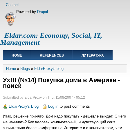
Skip
Footer
Contact
to
menu
Powered by
Drupal
main
content
Eldar.com: Economy, Social, IT,
Management
Main
HOME
REFERENCES
ЛИТЕРАТУРА
navigation
Breadcrumb
Home
Blogs
EldarProxy's blog
Ух!!! (№14) Покупка дома в Америке -
поиск
Submitted by
EldarProxy
on
Thu, 11/08/2007 - 05:12
EldarProxy's Blog
Log in
to post comments
Итак, решение принято. Дом надо покупать - дешевле выйдет. С чего
же начинать? Как человек компьютерный, и чувствующий себя
значительно более комфортно на Интернете и с компьютером, чем