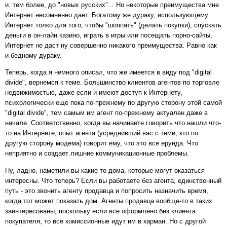
и. тем более, до "новых русских"... Но некоторые преимущества мне
Интернет несомненно дает. Богатому же дураку, использующему
Интернет толко для того, чтобы "шоппать" (делать покупки), спускать
деньги в он-лайн казино, играть в игры или посещать порно-сайты,
Интернет не даст ну совершенно никакого преимущества. Равно как
и бедному дураку.
Теперь, когда я немного описал, что же имеется в виду под "digital
divide", вернемся к теме. Большинство клиентов агентов по торговле
недвижимостью, даже если и имеют доступ к Интернету,
психологически еще пока по-прежнему по другую сторону этой самой
"digital divide", тем самым им агент по-прежнему актуален даже в
начале. Соответственно, когда вы начинаете говорить что нашли что-
то на Интернете, опыт агента (усреднивший вас с теми, кто по
другую сторону модема) говорит ему, что это все ерунда. Что
неприятно и создает лишние коммуникационные проблемы.
Ну, ладно, наметили вы какие-то дома, которые могут оказаться
интересны. Что теперь? Если вы работаете без агента, единственный
путь - это звонить агенту продавца и попросить назначить время,
когда тот может показать дом. Агенты продавца вообще-то в таких
заинтересованы, поскольку если все оформлено без клиента
покупателя, то все комиссионные идут им в карман. Но с другой