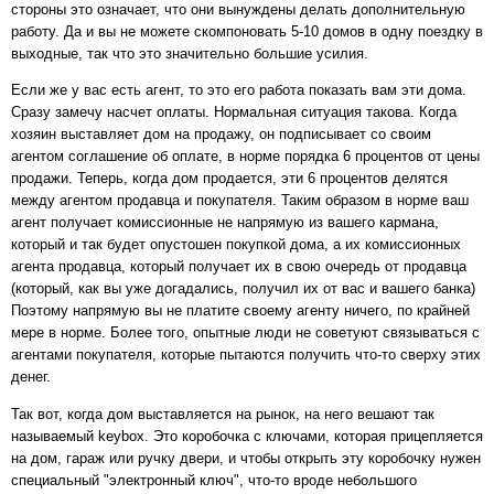
стороны это означает, что они вынуждены делать дополнительную
работу. Да и вы не можете скомпоновать 5-10 домов в одну поездку в
выходные, так что это значительно большие усилия.
Если же у вас есть агент, то это его работа показать вам эти дома.
Сразу замечу насчет оплаты. Нормальная ситуация такова. Когда
хозяин выставляет дом на продажу, он подписывает со своим
агентом соглашение об оплате, в норме порядка 6 процентов от цены
продажи. Теперь, когда дом продается, эти 6 процентов делятся
между агентом продавца и покупателя. Таким образом в норме ваш
агент получает комиссионные не напрямую из вашего кармана,
который и так будет опустошен покупкой дома, а их комиссионных
агента продавца, который получает их в свою очередь от продавца
(который, как вы уже догадались, получил их от вас и вашего банка)
Поэтому напрямую вы не платите своему агенту ничего, по крайней
мере в норме. Более того, опытные люди не советуют связываться с
агентами покупателя, которые пытаются получить что-то сверху этих
денег.
Так вот, когда дом выставляется на рынок, на него вешают так
называемый keybox. Это коробочка с ключами, которая прицепляется
на дом, гараж или ручку двери, и чтобы открыть эту коробочку нужен
специальный "электронный ключ", что-то вроде небольшого