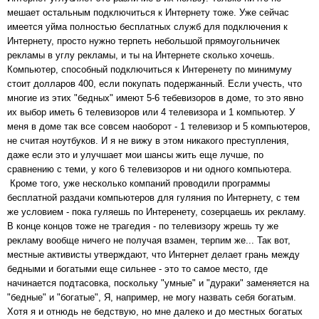
мешает остальным подключиться к Интернету тоже. Уже сейчас
имеется уйма полностью бесплатных служб для подключения к
Интернету, просто нужно терпеть небольшой прямоугольничек
рекламы в углу рекламы, и ты на Интернете сколько хочешь.
Компьютер, способный подключиться к Интеренету по минимуму
стоит долларов 400, если покупать подержанный. Если учесть, что
многие из этих "бедных" имеют 5-6 тебевизоров в доме, то это явно
их выбор иметь 6 телевизоров или 4 телевизора и 1 компьютер. У
меня в доме так все совсем наоборот - 1 телевизор и 5 компьютеров,
не считая ноутбуков. И я не вижу в этом никакого преступления,
даже если это и улучшает мои шансы жить еще лучше, по
сравнению с теми, у кого 6 телевизоров и ни одного компьютера.
Кроме того, уже несколько компаний проводили программы
бесплатной раздачи компьютеров для гуляния по Интернету, с тем
же условием - пока гуляешь по Интеренету, созерцаешь их рекламу.
В конце концов тоже не трагедия - по телевизору жрешь ту же
рекламу вообще ничего не получая взамен, терпим же... Так вот,
местные активисты утверждают, что Интернет делает грань между
бедными и богатыми еще сильнее - это то самое место, где
начинается подтасовка, поскольку "умные" и "дураки" заменяется на
"бедные" и "богатые", Я, например, не могу назвать себя богатым.
Хотя я и отнюдь не бедствую, но мне далеко и до местных богатых