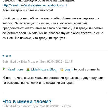
Выложил информацию об авторе на Самиздате:
авторе
http://samlib.ru/editors/e/esher_e/about.shtml
на
Комментарии и советы - welcome!
Самиздате
Вообще-то, я не люблю писать о себе. Поневоле закрадывается
вопрос: “А интересует ли их то, что я написал, если они
предпочитают читать вместо этого обо мне?” Да и традиции семьи
секретных военных ученых не способствуют любви трепать о себе
языком. Но похоже, что традиция требует.
* * *
Submitted by
EldarProxy
on
Sun, 01/04/2015 - 11:43
Read more
about
EldarProxy's Blog
Log in
to post comments
*
Известно что, самые большие состояния делаются в двух случаях -
*
на разрушении империи и на создании империи.
*
Что в имени твоем?
Submitted by
EldarProxy
on
Sat, 01/03/2015 - 23:37