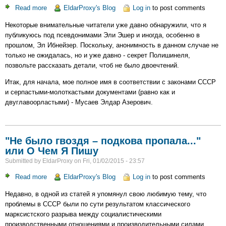
Read more
about
EldarProxy's Blog
Log in
to post comments
Что
Некоторые внимательные читатели уже давно обнаружили, что я
в
публикуюсь под псевдонимами Эли Эшер и иногда, особенно в
имени
прошлом, Эл Ибнейзер. Поскольку, анонимность в данном случае не
твоем?
только не ожидалась, но и уже давно - секрет Полишинеля,
позвольте рассказать детали, чтоб не было двоечтений.
Итак, для начала, мое полное имя в соответствии с законами СССР
и серпастыми-молоткастыми документами (равно как и
двуглавоорластыми) - Мусаев Элдар Азерович.
"Не было гвоздя – подкова пропала..."
или О Чем Я Пишу
Submitted by
EldarProxy
on
Fri, 01/02/2015 - 23:57
Read more
about
EldarProxy's Blog
Log in
to post comments
"Не
Недавно, в одной из статей я упомянул свою любимую тему, что
было
проблемы в СССР были по сути результатом классического
гвоздя
марксистского разрыва между социалистическими
–
производственными отношениями и производительными силами