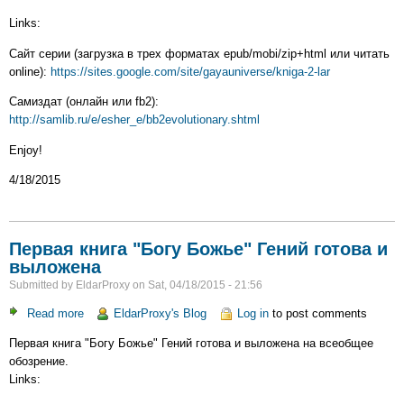
Божье
Links:
"Эволюционер"
выложена
Сайт серии (загрузка в трех форматах epub/mobi/zip+html или читать
и
online):
https://sites.google.com/site/gayauniverse/kniga-2-lar
доступна
Самиздат (онлайн или fb2):
http://samlib.ru/e/esher_e/bb2evolutionary.shtml
Enjoy!
4/18/2015
Первая книга "Богу Божье" Гений готова и
выложена
Submitted by
EldarProxy
on
Sat, 04/18/2015 - 21:56
Read more
about
EldarProxy's Blog
Log in
to post comments
Первая
Первая книга "Богу Божье" Гений готова и выложена на всеобщее
книга
обозрение.
"Богу
Links:
Божье"
Гений