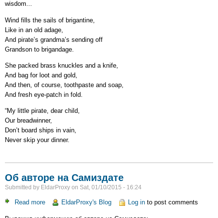
wisdom...
Wind fills the sails of brigantine,
Like in an old adage,
And pirate’s grandma’s sending off
Grandson to brigandage.
She packed brass knuckles and a knife,
And bag for loot and gold,
And then, of course, toothpaste and soap,
And fresh eye-patch in fold.
“My little pirate, dear child,
Our breadwinner,
Don’t board ships in vain,
Never skip your dinner.
Об авторе на Самиздате
Submitted by
EldarProxy
on
Sat, 01/10/2015 - 16:24
Read more
about
EldarProxy's Blog
Log in
to post comments
Об