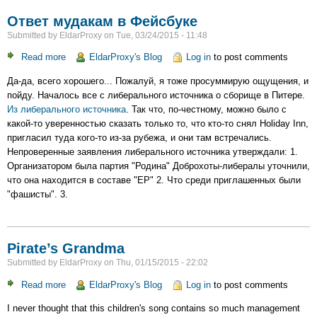
Ответ мудакам в Фейсбуке
Submitted by
EldarProxy
on
Tue, 03/24/2015 - 11:48
Read more
about
EldarProxy's Blog
Log in
to post comments
Ответ
Да-да, всего хорошего... Пожалуй, я тоже просуммирую ощущения, и
мудакам
пойду. Началось все с либерального источника о сборище в Питере.
в
Из либерального источника
. Так что, по-честному, можно было с
Фейсбуке
какой-то уверенностью сказать только то, что кто-то снял Holiday Inn,
пригласил туда кого-то из-за рубежа, и они там встречались.
Непроверенные заявления либерального источника утверждали: 1.
Организатором была партия "Родина" Доброхоты-либералы уточнили,
что она находится в составе "ЕР" 2. Что среди приглашенных были
"фашисты". 3.
Pirate’s Grandma
Submitted by
EldarProxy
on
Thu, 01/15/2015 - 22:02
Read more
about
EldarProxy's Blog
Log in
to post comments
Pirate’s
I never thought that this children's song contains so much management
Grandma