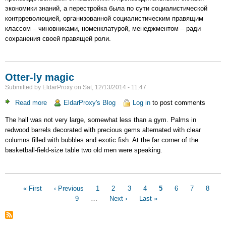
подкова
экономики знаний, а перестройка была по сути социалистической
пропала..."
контрреволюцией, организованной социалистическим правящим
или
классом – чиновниками, номенклатурой, менеджментом – ради
О
сохранения своей правящей роли.
Чем
Я
Пишу
Otter-ly magic
Submitted by
EldarProxy
on
Sat, 12/13/2014 - 11:47
Read more
about
EldarProxy's Blog
Log in
to post comments
Otter-
The hall was not very large, somewhat less than a gym. Palms in
ly
redwood barrels decorated with precious gems alternated with clear
magic
columns filled with bubbles and exotic fish. At the far corner of the
basketball-field-size table two old men were speaking.
Pagination
First
« First
Previous
‹ Previous
Page
1
Page
2
Page
3
Page
4
Current
5
Page
6
Page
7
Page
8
P
page
page
9
…
Next
Next ›
Last
Last »
page
page
page