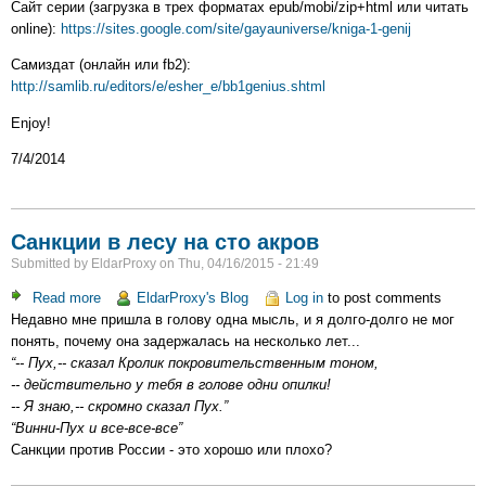
Сайт серии (загрузка в трех форматах epub/mobi/zip+html или читать
готова
online):
https://sites.google.com/site/gayauniverse/kniga-1-genij
и
выложена
Самиздат (онлайн или fb2):
http://samlib.ru/editors/e/esher_e/bb1genius.shtml
Enjoy!
7/4/2014
Санкции в лесу на сто акров
Submitted by
EldarProxy
on
Thu, 04/16/2015 - 21:49
Read more
about
EldarProxy's Blog
Log in
to post comments
Недавно мне пришла в голову одна мысль, и я долго-долго не мог
Санкции
понять, почему она задержалась на несколько лет...
в
“-- Пух,-- сказал Кролик покровительственным тоном,
лесу
-- действительно у тебя в голове одни опилки!
на
-- Я знаю,-- скромно сказал Пух.”
сто
“Винни-Пух и все-все-все”
акров
Санкции против России - это хорошо или плохо?