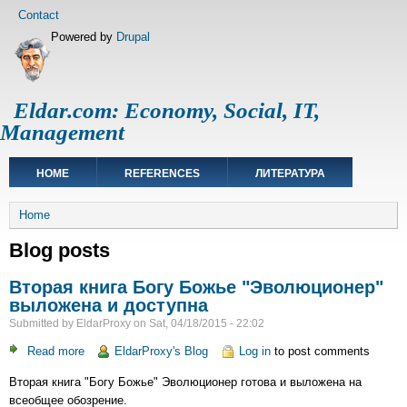
Skip
Footer
Contact
to
menu
Powered by
Drupal
main
content
Eldar.com: Economy, Social, IT,
Management
Main
HOME
REFERENCES
ЛИТЕРАТУРА
navigation
Breadcrumb
Home
Blog posts
Вторая книга Богу Божье "Эволюционер"
выложена и доступна
Submitted by
EldarProxy
on
Sat, 04/18/2015 - 22:02
Read more
about
EldarProxy's Blog
Log in
to post comments
Вторая
Вторая книга "Богу Божье" Эволюционер готова и выложена на
книга
всеобщее обозрение.
Богу