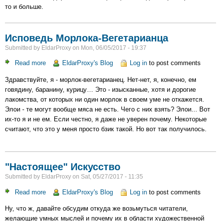
то и больше.
Uetliberg
Crest
Исповедь Морлока-Вегетарианца
Submitted by
EldarProxy
on
Mon, 06/05/2017 - 19:37
Read more
about
EldarProxy's Blog
Log in
to post comments
Исповедь
Здравствуйте, я - морлок-вегетарианец. Нет-нет, я, конечно, ем
Морлока-
говядину, баранину, курицу… Это - изысканные, хотя и дорогие
Вегетарианца
лакомства, от которых ни один морлок в своем уме не откажется.
Элои - те могут вообще мяса не есть. Чего с них взять? Элои... Вот
их-то я и не ем. Если честно, я даже не уверен почему. Некоторые
считают, что это у меня просто бзик такой. Но вот так получилось.
"Настоящее" Искусство
Submitted by
EldarProxy
on
Sat, 05/27/2017 - 11:35
Read more
about
EldarProxy's Blog
Log in
to post comments
"Настоящее"
Ну, что ж, давайте обсудим откуда же возьмуться читатели,
Искусство
желающие умных мыслей и почему их в области художественной