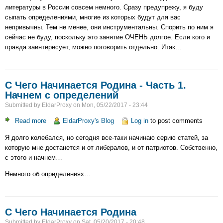
литературы в России совсем немного. Сразу предупрежу, я буду
сыпать определениями, многие из которых будут для вас
непривычны. Тем не менее, они инструментальны. Спорить по ним я
сейчас не буду, поскольку это занятие ОЧЕНЬ долгое. Если кого и
правда заинтересует, можно поговорить отдельно. Итак…
С Чего Начинается Родина - Часть 1.
Начнем с определений
Submitted by
EldarProxy
on
Mon, 05/22/2017 - 23:44
Read more
about
EldarProxy's Blog
Log in
to post comments
С
Я долго колебался, но сегодня все-таки начинаю серию статей, за
Чего
которую мне достанется и от либералов, и от патриотов. Собственно,
Начинается
с этого и начнем…
Родина
-
Немного об определениях…
Часть
1.
Начнем
с
С Чего Начинается Родина
определений
Submitted by
EldarProxy
on
Sat, 05/20/2017 - 20:48