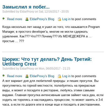
Путину
Замыслил я побег...
Submitted by
EldarProxy
on
Sat, 12/16/2017 - 20:05
Read more
about
EldarProxy's Blog
Log in
to post comments
Замыслил
Когда несколько лет назад я ушел из того, что называется Program
я
Manager, в простого developer’а, многие не могли сдержать
побег...
удивления. Как??? Что??? Почему??? Из МЕНЕДЕЖЕРА в ...
простые ... ???
Цюрих: Что тут делать? День Третий:
Uetliberg Crest
Submitted by
EldarProxy
on
Mon, 06/05/2017 - 21:23
Read more
about
EldarProxy's Blog
Log in
to post comments
А вот вариант дня для любителей природы и пеших прогулок. Вы
Цюрих:
прогуляетесь по горной местности, полюбуетесь на прекрасные
Что
виды, и может и посидите в ресторане, любуясь этими самыми
тут
видами. Главная прогулка интенсивным шагом займет часа два, если
делать?
ходить не торопясь и наслаждаясь процессом, то может занять и 3-4
День
часа, а если по дороге или в конце еще и посидеть в ресторанчике,
Третий: