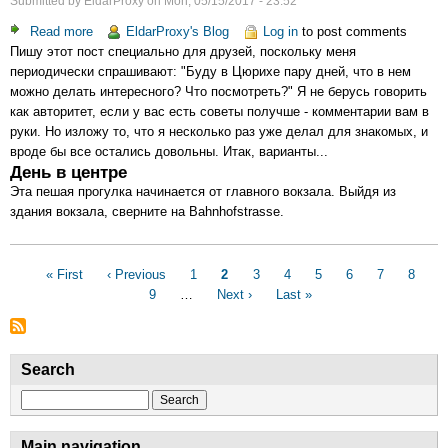
Submitted by
EldarProxy
on
Mon, 05/15/2017 - 23:52
озеру
Read more
about
EldarProxy's Blog
Log in
to post comments
и
Пишу этот пост специально для друзей, поскольку меня
Цюрих:
вдоль
периодически спрашивают: "Буду в Цюрихе пару дней, что в нем
что
берега
можно делать интересного? Что посмотреть?" Я не берусь говорить
тут
как авторитет, если у вас есть советы получше - комментарии вам в
делать?
руки. Но изложу то, что я несколько раз уже делал для знакомых, и
День
вроде бы все остались довольны. Итак, варианты...
Первый
День в центре
(1/2):
Эта пешая прогулка начинается от главного вокзала. Выйдя из
прогулка
здания вокзала, сверните на Bahnhofstrasse.
по
центру
Pagination
First
« First
Previous
‹ Previous
Page
1
Current
2
Page
3
Page
4
Page
5
Page
6
Page
7
Page
8
P
page
page
9
…
Next
Next ›
page
Last
Last »
page
page
Search
Search
Main navigation