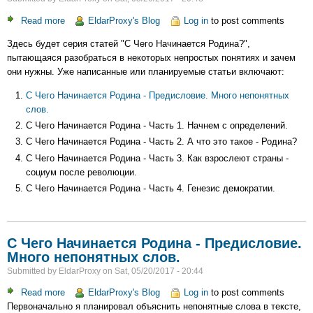
Read more
about
EldarProxy's Blog
Log in
to post comments
С
Здесь будет серия статей "С Чего Начинается Родина?",
Чего
пытающаяся разобраться в некоторых непростых понятиях и зачем
Начинается
они нужны. Уже написанные или планируемые статьи включают:
Родина
С Чего Начинается Родина - Предисловие. Много непонятных
слов.
С Чего Начинается Родина - Часть 1. Начнем с определений.
С Чего Начинается Родина - Часть 2. А что это такое - Родина?
С Чего Начинается Родина - Часть 3. Как взрослеют страны -
социум после революции.
С Чего Начинается Родина - Часть 4. Генезис демократии.
С Чего Начинается Родина - Предисловие.
Много непонятных слов.
Submitted by
EldarProxy
on
Sat, 05/20/2017 - 20:44
Read more
about
EldarProxy's Blog
Log in
to post comments
Первоначально я планировал объяснить непонятные слова в тексте,
С