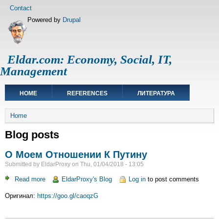
Skip
Footer
Contact
to
menu
Powered by
Drupal
main
content
Eldar.com: Economy, Social, IT,
Management
Main
HOME
REFERENCES
ЛИТЕРАТУРА
navigation
Breadcrumb
Home
Blog posts
О Моем Отношении К Путину
Submitted by
EldarProxy
on
Thu, 01/04/2018 - 13:05
Read more
about
EldarProxy's Blog
Log in
to post comments
О
Оригинал:
https://goo.gl/caoqzG
Моем
Отношении
К