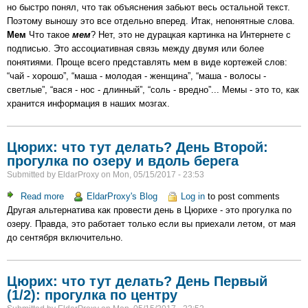
но быстро понял, что так объяснения забьют весь остальной текст.
Чего
Поэтому выношу это все отдельно вперед. Итак, непонятные слова.
Начинается
Мем
Что такое
Родина
мем
? Нет, это не дурацкая картинка на Интернете с
подписью. Это ассоциативная связь между двумя или более
-
понятиями. Проще всего представлять мем в виде кортежей слов:
Предисловие.
“чай - хорошо”, “маша - молодая - женщина”, “маша - волосы -
Много
светлые”, “вася - нос - длинный”, “соль - вредно”... Мемы - это то, как
непонятных
хранится информация в наших мозгах.
слов.
Цюрих: что тут делать? День Второй:
прогулка по озеру и вдоль берега
Submitted by
EldarProxy
on
Mon, 05/15/2017 - 23:53
Read more
about
EldarProxy's Blog
Log in
to post comments
Другая альтернатива как провести день в Цюрихе - это прогулка по
Цюрих:
озеру. Правда, это работает только если вы приехали летом, от мая
что
до сентября включительно.
тут
делать?
День
Цюрих: что тут делать? День Первый
Второй:
(1/2): прогулка по центру
прогулка
по