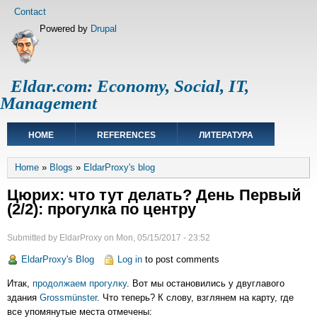
Skip
Footer
Contact
to
menu
Powered by
Drupal
main
content
Eldar.com: Economy, Social, IT,
Management
Main
HOME
REFERENCES
ЛИТЕРАТУРА
navigation
Breadcrumb
Home
Blogs
EldarProxy's blog
Цюрих: что тут делать? День Первый
(2/2): прогулка по центру
Submitted by
EldarProxy
on
Mon, 05/15/2017 - 23:52
EldarProxy's Blog
Log in
to post comments
Итак,
продолжаем прогулку
. Вот мы остановились у двуглавого
здания
Grossmünster
. Что теперь? К слову, взглянем на карту, где
все упомянутые места отмечены: