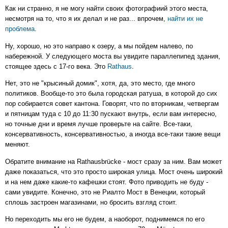
Как ни странно, я не могу найти своих фотографиий этого места,
несмотря на то, что я их делал и не раз... впрочем,
найти их не
проблема
.
Ну, хорошо, но это направо к озеру, а мы пойдем налево, по
набережной. У следующего моста вы увидите параллепипед здания,
стоящее здесь с 17-го века. Это
Rathaus
.
Нет, это не "крысиный домик", хотя, да, это место, где много
политиков. Вообще-то это была городская ратуша, в которой до сих
пор собирается совет кантона. Говорят, что по вторникам, четвергам
и пятницам туда с 10 до 11:30 пускают внутрь, если вам интересно,
но точные дни и время лучше проверьте на сайте. Все-таки,
консервативность, консервативностью, а иногда все-таки такие вещи
меняют.
Обратите внимание на Rathausbrücke - мост сразу за ним. Вам может
даже показаться, что это просто широкая улица. Мост очень широкий
и на нем даже какие-то кафешки стоят. Фото приводить не буду -
сами увидите. Конечно, это не Риалто Мост в Венеции, который
сплошь застроен магазинами, но бросить взгляд стоит.
Но переходить мы его не будем, а наоборот, поднимемся по его