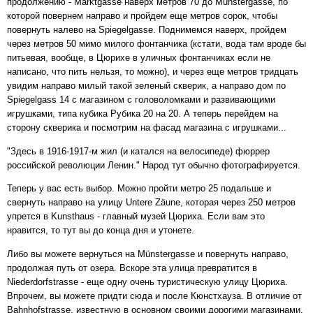
продолжению - Marktgasse наверх метров 70 до Münstergasse, по
которой повернем направо и пройдем еще метров сорок, чтобы
повернуть налево на Spiegelgasse. Поднимемся наверх, пройдем
через метров 50 мимо милого фонтанчика (кстати, вода там вроде бы
питьевая, вообще, в Цюрихе в уличных фонтанчиках если не
написано, что пить нельзя, то можно), и через еще метров тридцать
увидим направо милый такой зеленый скверик, а направо дом по
Spiegelgass 14 с магазином с головоломками и развивающими
игрушками, типа кубика Рубика 20 на 20. А теперь перейдем на
сторону скверика и посмотрим на фасад магазина с игрушками...
"Здесь в 1916-1917-м жил (и катался на велосипеде) фюррер
российской революции Ленин." Народ тут обычно фотографируется.
Теперь у вас есть выбор. Можно пройти метро 25 подальше и
свернуть направо на улицу Untere Zäune, которая через 250 метров
упрется в Kunsthaus - главный музей Цюриха. Если вам это
нравится, то тут вы до конца дня и утонете.
Либо вы можете вернуться на Münstergasse и повернуть направо,
продолжая путь от озера. Вскоре эта улица превратится в
Niederdorfstrasse - еще одну очень туристическую улицу Цюриха.
Впрочем, вы можете придти сюда и после Кюнстхауза. В отличие от
Bahnhofstrasse, известную в основном своими дорогими магазинами,