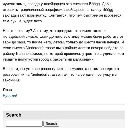
чучело зимы, правда у швейцарцев это снеговик Böögg. Дабы
отразить традиционный пацифизм швейцарцев, в голову Böögg
закладывают взрывчатку. Считается, что чем быстрее он взорвется,
тем лучше будет лето.
Но это я к чему? А к тому, что праздник этот имел также и
гильдейский смысл. Если до него всю зиму можно было работать от
зари до зари, то после него, летом, только до шести часов вечера. И
если вместо Niederdorfstrasse вы в районе девяти вечера пойдете по
району Bahnhofstrasse, по которой прошлись утром, то с удивлением
увидите полупустой город с закрытыми магазинами.
Впрочем, вы уже все равно гуляете по музею, а потом попадете в
ресторанчик на Niederdorfstrasse, так что на сегодня прогулку мы
закончим.
Язык
Русский
Search
Search