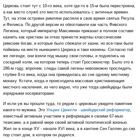
Церковь стоит тут с 10-го века, хотя где-то в 15-м была перестроена,
а как место служб это место использовалось с античных времен.
Тут, на этом островке римляне распяли в свое время святых Регула
и Феликса. По другой версии из обезглавили как часть Фивского
Легиона, который император Максимиан приказал в полном составе
казнить как христиан за отказ принести жертвы классическим
римским богам, и которые было сбежали от казни, но все-таки были
пойманы на месте нынешнего Цюриха и таки казнены. Согласно той
же легенде, они взяли под мышку свои головы, и поднялись на
соседний холм, на котором теперь стоит Гроссмюнстер. Было это в
286-м году, впрочем, следы самой легены невозможно проследить
глубже 8-го века, когда она привиделась во сне одному местному
монаху. Кстати, когда и происходила массовая христианизация
местного населения, из чего видно, что уже тогда швейцарцы были
изрядными косерваторами.
И если уж вы прошли туда, то рядом с церковью увидите памятник
какого-то мужика. Это
Ульрих Цвингли - швейцарский реформатор
,
известный активным участием в реформации и своими 67-мью
тезисами, а в равной мере своей активной политической жизнью.
Жил он в конце XV - начале XVI века, а в кантоне Сен Галлен до сих
пор стоит дом, в котором он родился.