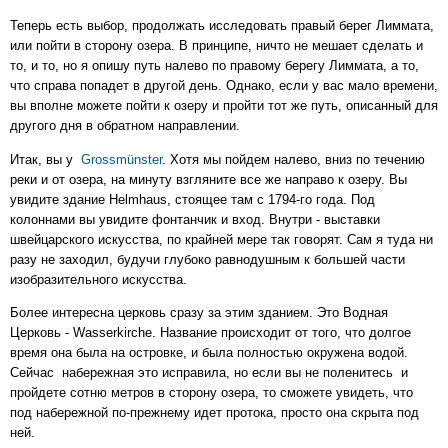
Теперь есть выбор, продолжать исследовать правый берег Лиммата,
или пойти в сторону озера. В принципе, ничто не мешает сделать и
то, и то, но я опишу путь налево по правому берегу Лиммата, а то,
что справа попадет в другой день. Однако, если у вас мало времени,
вы вполне можете пойти к озеру и пройти тот же путь, описанный для
другого дня в обратном направлении.
Итак, вы у
Grossmünster
. Хотя мы пойдем налево, вниз по течению
реки и от озера, на минуту взгляните все же направо к озеру. Вы
увидите здание Helmhaus, стоящее там с 1794-го года. Под
колоннами вы увидите фонтанчик и вход. Внутри - выставки
швейцарского искусства, по крайней мере так говорят. Сам я туда ни
разу не заходил, будучи глубоко равнодушным к большей части
изобразительного искусства.
Более интересна церковь сразу за этим зданием. Это Водная
Церковь - Wasserkirche. Название происходит от того, что долгое
время она была на островке, и была полностью окружена водой.
Сейчас набережная это исправила, но если вы не поленитесь и
пройдете сотню метров в сторону озера, то сможете увидеть, что
под набережной по-прежнему идет протока, просто она скрыта под
ней.