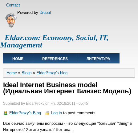
Skip
Footer
Contact
to
menu
Powered by
Drupal
main
content
Eldar.com: Economy, Social, IT,
Management
Main
HOME
REFERENCES
ЛИТЕРАТУРА
navigation
Breadcrumb
Home
Blogs
EldarProxy's blog
Ideal Internet Business model
(Идеальная Интернет Бинзес Модель)
Submitted by
EldarProxy
on
Fri, 02/18/2011 - 05:45
EldarProxy's Blog
Log in
to post comments
Все сейчас замучены вопросом - что следующая “большая” “thing” в
Интернете? Хотите узнать? Вот она...