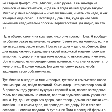
не старый Джефф, отец Миссис, и его ружье, я бы никогда не
решился на ней жениться, и где бы я тогда нашел другую такую?
Миссис у меня молодчина – и хозяйственная, и мать что надо, и как
женщина еще ого-го... Настоящая Дочь Юга, куда до нее этим
нынешним бледнотелым плоским вертихвосткам. Да ладно, чо это
я?
Ну, в общем, сижу я на крыльце, никого не трогаю. Пока. Я вообще-
то обычно ружье на коленях не держу. Зачем оно на коленях, если и
так всегда под рукою висит. Просто сегодня – дело особенное. Два
дня назад какие-то городские в своей пижонской машине проехали
мимо нас по дороге, и вчера тоже проехали, высматривали чего-то.
Вот я и решил, если сегодня опять появятся, я их слегка поучу, а то,
нечего тут... В конце концов, Бог дал человеку ружье, чтобы
защищать свою собственность.
Тут Миссис выходит ко мне и говорит, тут тебе в компьютере новое
письмо пришло, пойди прочитай. Компьютер – это разговор особый.
В прошлом году урожай кукурузы хороший был, просто загляденье.
Жаль все сохранить не смогли, все-таки подмокла часть убранного
зерна. Ну, да, нет худа без добра, зато теперь домашнего виски хоть
залейся – и в самом деле, не пропадать же добру. Но и того что
осталось, неплохо продали. А тут сынок Пата с соседней фермы в