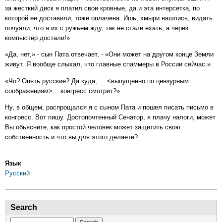
за жесткий диск я платил свои кровные, да и эта интерсетка, по
которой ее доставили, тоже оплачена. Ишь, хмыри нашлись, видать
почуяли, что я их с ружьем жду, так не стали ехать, а через
компьютер достали!»
«Да, нет,» - сын Пата отвечает, - «Они может на другом конце Земли
живут. Я вообще слыхал, что главные спаммеры в России сейчас.»
«Чо? Опять русские? Да куда, ... <выпущенно по цензурным
соображениям>... конгресс смотрит?»
Ну, в общем, распрощался я с сыном Пата и пошел писать письмо в
конгресс. Вот пишу. Достопочтенный Сенатор, я плачу налоги, может
Вы обьясните, как простой человек может защитить свою
собственность и что вы для этого делаете?
Язык
Русский
Search