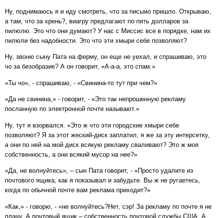
Ну, поднимаюсь я и иду смотреть, что за письмо пришло. Открываю,
а там, что за хрень?, виагру предлагают по пять долларов за
пилюлю. Это что они думают? У нас с Миссис все в порядке, нам их
пилюли без надобности. Это что эти хмыри себе позволяют?
Ну, звоню сыну Пата на ферму, он еще не уехал, и спрашиваю, это
чо за безобразие? А он говорит, «А-а-а, это спам.»
«Ты чо», - спрашиваю, - «Свинина-то тут при чем?»
«Да не свинина,» - говорит, - «Это так непрошенную рекламу
посланную по электронной почте называют.»
Ну, тут я взорвался. «Это ж что эти городские хмыри себе
позволяют? Я за этот жеский-диск заплатил, я же за эту интерсетку,
а они по ней на мой диск всякую рекламу сваливают? Это ж моя
собственность, а они всякий мусор на нее?»
«Да, не волнуйтесь», – сын Пата говорит, - «Просто удалите из
почтового ящика, как я показывал и забудьте. Вы ж не ругаетесь,
когда по обычной почте вам реклама приходит?»
«Как,» - говорю, - «не волнуйтесь?Нет, сэр! За рекламу по почте я не
плачу. А почтовый ящик – собственность почтовой службы США. А