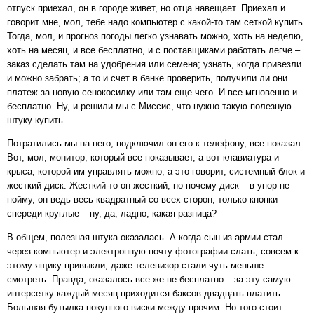
отпуск приехал, он в городе живет, но отца навещает. Приехал и
говорит мне, мол, тебе надо компьютер с какой-то там сеткой купить.
Тогда, мол, и прогноз погоды легко узнавать можно, хоть на неделю,
хоть на месяц, и все бесплатно, и с поставщиками работать легче –
заказ сделать там на удобрения или семена; узнать, когда привезли
и можно забрать; а то и счет в банке проверить, получили ли они
платеж за новую сенокосилку или там еще чего. И все мгновенно и
бесплатно. Ну, и решили мы с Миссис, что нужно такую полезную
штуку купить.
Потратились мы на него, подключил он его к телефону, все показал.
Вот, мол, монитор, который все показывает, а вот клавиатура и
крыса, которой им управлять можно, а это говорит, системный блок и
жесткий диск. Жесткий-то он жесткий, но почему диск – в упор не
пойму, он ведь весь квадратный со всех сторон, только кнопки
спереди круглые – ну, да, ладно, какая разница?
В общем, полезная штука оказалась. А когда сын из армии стал
через компьютер и электронную почту фотографии слать, совсем к
этому ящику привыкли, даже телевизор стали чуть меньше
смотреть. Правда, оказалось все же не бесплатно – за эту самую
интерсетку каждый месяц приходится баксов двадцать платить.
Большая бутылка покупного виски между прочим. Но того стоит.