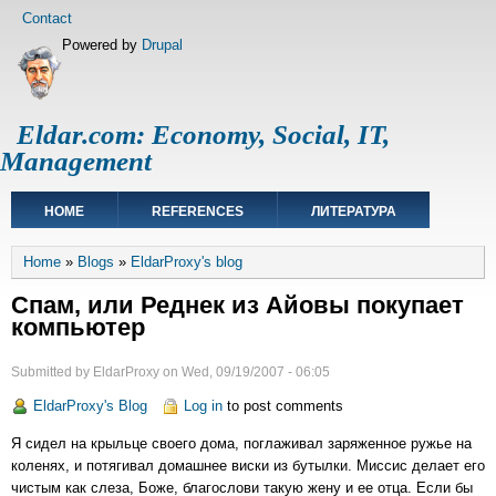
Skip
Footer
Contact
to
menu
Powered by
Drupal
main
content
Eldar.com: Economy, Social, IT,
Management
Main
HOME
REFERENCES
ЛИТЕРАТУРА
navigation
Breadcrumb
Home
Blogs
EldarProxy's blog
Спам, или Реднек из Айовы покупает
компьютер
Submitted by
EldarProxy
on
Wed, 09/19/2007 - 06:05
EldarProxy's Blog
Log in
to post comments
Я сидел на крыльце своего дома, поглаживал заряженное ружье на
коленях, и потягивал домашнее виски из бутылки. Миссис делает его
чистым как слеза, Боже, благослови такую жену и ее отца. Если бы