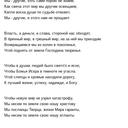
Мы - другие, хоть сами порою не знаем,
Как свеча этот мир мы другим освещаем,
Капли воска души по судьбе отекают,
Мы - другие, и этого нам не прощают.
Власть, и деньги, и слава, стороной нас обходят,
В бренный мир, в грешный мир, на за ней мы приходим.
Возвращаемся мы из колен в поколенья,
Чтоб поднять от земли Господина творенья.
Чтобы в душах людей было светл'о и ясно,
Чтобы Божья Искра в темноте не угасла.
Чтоб слепцы и хромые находили дорогу,
К лучшей жизни, успеху, надежде, и Богу.
Чтобы новую мир не узрел катастрофу,
Мы несем по земле свою ношу христову.
Мы посланцы Творца, жизни Мира гаранты,
Мы несем по земле свою ношу атланты.