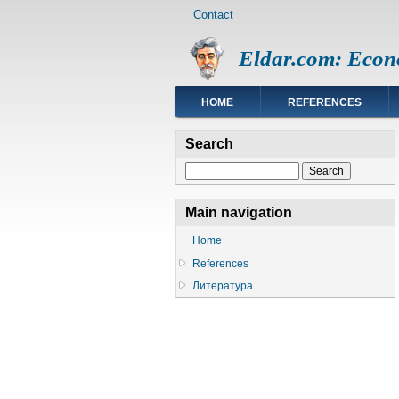
Footer
Skip
Contact
menu
to
main
Eldar.com: Econ
content
Main
HOME
REFERENCES
navigation
Search
Search
Main navigation
Home
References
Литература