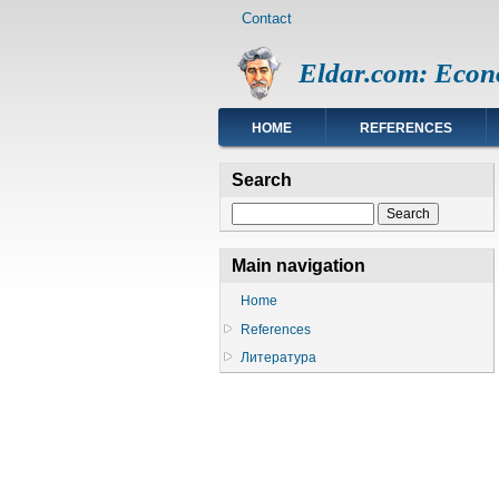
Footer
Skip
Contact
menu
to
main
Eldar.com: Econ
content
Main
HOME
REFERENCES
navigation
Search
Search
Main navigation
Home
References
Литература