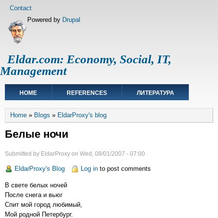
Skip
Footer
Contact
to
menu
Powered by
Drupal
main
content
Eldar.com: Economy, Social, IT,
Management
Main
HOME
REFERENCES
ЛИТЕРАТУРА
navigation
Breadcrumb
Home
Blogs
EldarProxy's blog
Белые ночи
Submitted by
EldarProxy
on
Wed, 08/01/2007 - 07:00
EldarProxy's Blog
Log in
to post comments
В свете белых ночей
После снега и вьюг
Спит мой город любимый,
Мой родной Петербург.