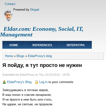
Skip
Footer
Contact
to
menu
Powered by
Drupal
main
content
Eldar.com: Economy, Social, IT,
Management
Main
HOME
REFERENCES
ЛИТЕРАТУРА
navigation
Breadcrumb
Home
Blogs
EldarProxy's blog
Я пойду, я тут просто не нужен
Submitted by
EldarProxy
on
Thu, 01/21/2016 - 19:59
EldarProxy's Blog
Log in
to post comments
Заблудившись в потоках миров,
В ваш попал я совсем ненароком,
Я не брался в нем быть или стать,
Ни царем, ни святым, ни пророком.