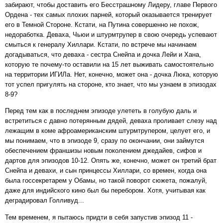
забирают, чтобы доставить его Бесстрашному Лидеру, главе Первого
Ордена - тех самых плохих парней, который оказывается тренирует
его в Темной Стороне. Кстати, на Путина совершенно не похож,
недоработка. Деваха, Чьюи и штурмтрупер в свою очередь успевают
смыться к генералу Хиллари. Кстати, по встрече мы начинаем
догадываться, что деваха - сестра Снейпа и дочка Лейи и Хана,
которую те почему-то оставили на 15 лет выживать самостоятельно
на территории ИГИЛа. Нет, конечно, может она - дочка Люка, которую
тот успел пригулять на стороне, кто знает, что мы узнаем в эпизодах
8-9?
Перед тем как в последнем эпизоде улететь в голубую даль и
встретиться с давно потерянным дядей, деваха проливает слезу над
лежащим в коме афроамериканским штурмтрупером, целует его, и
мы понимаем, что в эпизоде 9, сразу по окончании, они займутся
обеспечением франшизы новым поколением джедайев, сифов и
дартов для эпизодов 10-12. Опять же, конечно, может он третий брат
Снейпа и девахи, и сын принцессы Хиллари, со времен, когда она
была госсекретарем у Обамы, но такой поворот сюжета, пожалуй,
даже для индийского кино был бы перебором. Хотя, учитывая как
деградировал Голливуд...
Тем временем, я пытаюсь придти в себя запустив эпизод 11 -