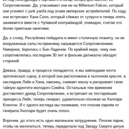
Сопротивлению. Да, утаскивают они ее на Millenium Falcon, который
они угоняют с junk yard'а под огнем имперских истребителей. По ходу
они встречают Хана Соло, который сбежал от супруги и теперь опять
занимается вместе с Чубаккой контрабандой, очевидно, считая это
более приятным занятием.
Да, к слову, Республика победила и имеет столичную планету, но ее
вооруженные силы по-прежнему называются Сопротивлением.
Наверное, боролись с Бин Ладеном. По крайней мере, чему они
сопротивлялись последние 30 лет в фильме деликатно обходят
стороной.
Деваха, правда, в процессе попадается, и мы наблюдаем почти
эротическую сцену, в которой она расположена в пыточном кресле, а
наследник Лейи и Хана, наконец, снимает маску и раскрывает свою
тайную идентити молодого Снейпа. Остальные тем временем
доставляют дроид Сопротивлению, и встречает их постаревшая
принцесса Лейя, теперь генерал, удивительно похожая на Хиллари
Клинтон. И с одного взгляда мы понимаем, что плохим парням от
генерала Хиллари будет очень плохо.
Впрочем, до этого есть одно маленькое затруднение. Плохие парни,
чтобы не мелочиться, теперь переделали под Звезду Смерти целую