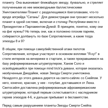
планету. Она выкачивает ближайшую звезду, буквально, и стреляет
полученными из нее межзвездными баллистическими
Уничтожителями Планет с разделющимися боеголовками, что-то
вроде апгрейда "Сатаны". Для демонстрации они грохают несколько
планет в одной системе, включая и столицу Республики вместе с
Президентом и Парламентом-Думой. В принципе, понятно, кому они
на фиг нужны? Но теперь они, как и положено плохим парням,
собираются долбануть по базе Сопротивления, а какие тогда
эпизоды 8 и 9?
В общем, при помощи самоубийственной атаки пилотов
Сопротивления, которые участвуют в основном воплями "Я-ху!" в
стиле интернов на вечеринке в стартапе, а также прокравшимися на
базу реформированным штурмтрупером, Ханом Соло и
освободившейся при помощи mind trick'а девахи, которая оказалась
необученным Джедайем, новая Звезда Смерти уничтожена.
Незадолго до этого деваха дерется на свето-саблях со Снейпом. У
него, конечно, красная, у нее - голубая, доставшаяся от Люка.
Светосабля доставлена реформированным афроамериканским
штурмтурпером, который первым схлестывается с наследником
героев эпизодов 4-6, и дальше пребывает в беспамятстве.
Перед самым разрушением планеты-Звезды Смерти Снейпа