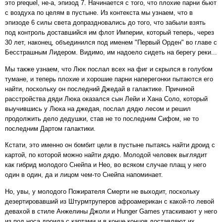
это prequel, не-а, эпизод 7. Начинается с того, что плохие парни бьют
с воздуха по целям в пустыне. Из контекста мы узнаем, что в
эпизоде 6 силы света допраздновались до того, что забыли взять
под контроль доставшийся им флот Империи, который теперь, через
30 лет, наконец, объединился под именем "Первый Орден" во главе с
Бесстрашным Лидером. Видимо, им надоело сидеть на берегу реки...
Мы также узнаем, что Люк послал всех на фиг и скрылся в голубом
тумане, и теперь плохие и хорошие парни наперегонки пытаются его
найти, поскольку он последний Джедай в галактике. Причиной
расстройства дяди Люка оказался сын Лейи и Хана Соло, который
выучившись у Люка на джедая, послал дядю лесом и решил
продолжить дело дедушки, став не то последним Сифом, не то
последним Дартом галактики.
Кстати, это именно он бомбит цели в пустыне пытаясь найти дроид с
картой, по которой можно найти дядю. Молодой человек выглядит
как гибрид молодого Снейпа и Нео, во всяком случае плащ у него
один в один, да и лицом чем-то Снейпа напоминает.
Но, увы, у молодого Пожирателя Смерти не выходит, поскольку
дезертировавший из Штурмтруперов афроамерикан с какой-то левой
девахой в стиле Анжелины Джоли и Hunger Games утаскивают у него
из под носа дроида с картами и в конце концов доставляют их