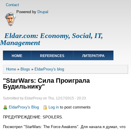
Skip
Footer
Contact
to
menu
Powered by
Drupal
main
content
Eldar.com: Economy, Social, IT,
Management
Main
HOME
REFERENCES
ЛИТЕРАТУРА
navigation
Breadcrumb
Home
Blogs
EldarProxy's blog
"StarWars: Сила Проиграла
Будильнику"
Submitted by
EldarProxy
on
Thu, 12/17/2015 - 20:23
EldarProxy's Blog
Log in
to post comments
ПРЕДУПРЕЖДЕНИЕ: SPOILERS.
Посмотрел "StarWars: The Force Awakens". Для начала я думал, что