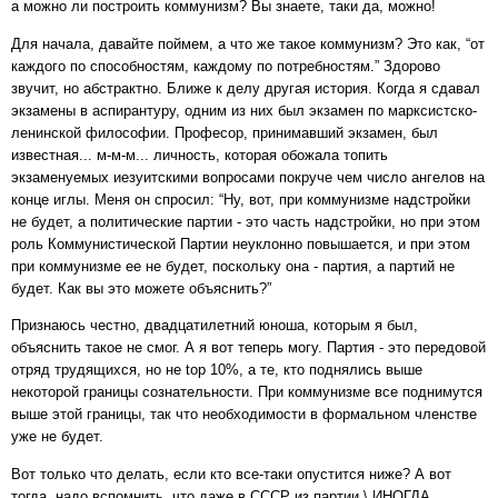
а можно ли построить коммунизм? Вы знаете, таки да, можно!
Для начала, давайте поймем, а что же такое коммунизм? Это как, “от
каждого по способностям, каждому по потребностям.” Здорово
звучит, но абстрактно. Ближе к делу другая история. Когда я сдавал
экзамены в аспирантуру, одним из них был экзамен по марксистско-
ленинской философии. Професор, принимавший экзамен, был
известная... м-м-м... личность, которая обожала топить
экзаменуемых иезуитскими вопросами покруче чем число ангелов на
конце иглы. Меня он спросил: “Ну, вот, при коммунизме надстройки
не будет, а политические партии - это часть надстройки, но при этом
роль Коммунистической Партии неуклонно повышается, и при этом
при коммунизме ее не будет, поскольку она - партия, а партий не
будет. Как вы это можете объяснить?”
Признаюсь честно, двадцатилетний юноша, которым я был,
объяснить такое не смог. А я вот теперь могу. Партия - это передовой
отряд трудящихся, но не top 10%, а те, кто поднялись выше
некоторой границы сознательности. При коммунизме все поднимутся
выше этой границы, так что необходимости в формальном членстве
уже не будет.
Вот только что делать, если кто все-таки опустится ниже? А вот
тогда, надо вспомнить, что даже в СССР из партии \ ИНОГДА