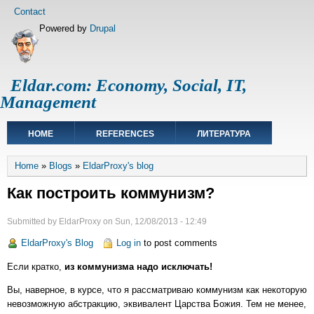
Skip
Footer
Contact
to
menu
Powered by
Drupal
main
content
Eldar.com: Economy, Social, IT,
Management
Main
HOME
REFERENCES
ЛИТЕРАТУРА
navigation
Breadcrumb
Home
Blogs
EldarProxy's blog
Как построить коммунизм?
Submitted by
EldarProxy
on
Sun, 12/08/2013 - 12:49
EldarProxy's Blog
Log in
to post comments
Если кратко,
из коммунизма надо исключать!
Вы, наверное, в курсе, что я рассматриваю коммунизм как некоторую
невозможную абстракцию, эквивалент Царства Божия. Тем не менее,