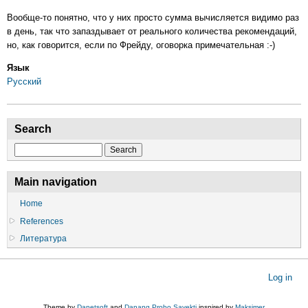
Вообще-то понятно, что у них просто сумма вычисляется видимо раз
в день, так что запаздывает от реального количества рекомендаций,
но, как говорится, если по Фрейду, оговорка примечательная :-)
Язык
Русский
Search
Search
Main navigation
Home
References
Литература
User
Log in
account
menu
Theme by
Danetsoft
and
Danang Probo Sayekti
inspired by
Maksimer