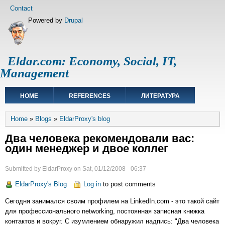
Skip
Footer
Contact
to
menu
Powered by
Drupal
main
content
Eldar.com: Economy, Social, IT,
Management
Main
HOME
REFERENCES
ЛИТЕРАТУРА
navigation
Breadcrumb
Home
Blogs
EldarProxy's blog
Два человека рекомендовали вас:
один менеджер и двое коллег
Submitted by
EldarProxy
on
Sat, 01/12/2008 - 06:37
EldarProxy's Blog
Log in
to post comments
Сегодня занимался своим профилем на LinkedIn.com - это такой сайт
для профессионального networking, постоянная записная книжка
контактов и вокруг. С изумлением обнаружил надпись: "Два человека