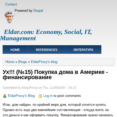
Skip
Footer
Contact
to
menu
Powered by
Drupal
main
content
Eldar.com: Economy, Social, IT,
Management
Main
HOME
REFERENCES
ЛИТЕРАТУРА
navigation
Breadcrumb
Home
Blogs
EldarProxy's blog
Ух!!! (№15) Покупка дома в Америке -
финансирование
Submitted by
EldarProxy
on
Thu, 11/08/2007 - 05:22
EldarProxy's Blog
Log in
to post comments
Итак, дом найден, по крайней мере дом, который хочется купить.
Однако есть еще две важнейшие составляющие - откуда взять на
это деньги и как оформить покупку. Финансирование нужно начинать