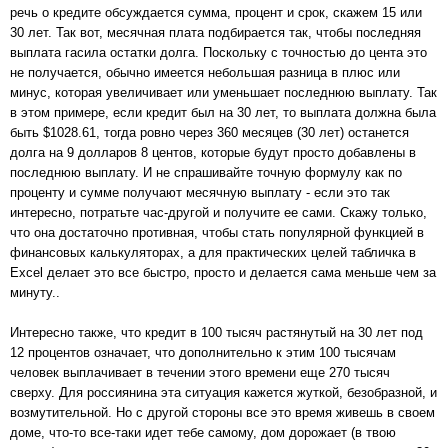
речь о кредите обсуждается сумма, процент и срок, скажем 15 или
30 лет. Так вот, месячная плата подбирается так, чтобы последняя
выплата гасила остатки долга. Поскольку с точностью до цента это
не получается, обычно имеется небольшая разница в плюс или
минус, которая увеличивает или уменьшает последнюю выплату. Так
в этом примере, если кредит был на 30 лет, то выплата должна была
быть $1028.61, тогда ровно через 360 месяцев (30 лет) останется
долга на 9 долларов 8 центов, которые будут просто добавлены в
последнюю выплату. И не спрашивайте точную формулу как по
проценту и сумме получают месячную выплату - если это так
интересно, потратьте час-другой и получите ее сами. Скажу только,
что она достаточно противная, чтобы стать популярной функцией в
финансовых калькуляторах, а для практических целей табличка в
Excel делает это все быстро, просто и делается сама меньше чем за
минуту..
Интересно также, что кредит в 100 тысяч растянутый на 30 лет под
12 процентов означает, что дополнительно к этим 100 тысячам
человек выплачивает в течении этого времени еще 270 тысяч
сверху. Для россиянина эта ситуация кажется жуткой, безобразной, и
возмутительной. Но с другой стороны все это время живешь в своем
доме, что-то все-таки идет тебе самому, дом дорожает (в твою