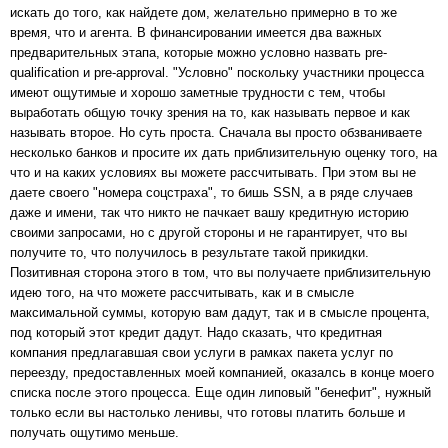
искать до того, как найдете дом, желательно примерно в то же
время, что и агента. В финансировании имеется два важных
предварительных этапа, которые можно условно назвать pre-
qualification и pre-approval. "Условно" поскольку участники процесса
имеют ощутимые и хорошо заметные трудности с тем, чтобы
выработать общую точку зрения на то, как называть первое и как
называть второе. Но суть проста. Сначала вы просто обзваниваете
несколько банков и просите их дать приблизительную оценку того, на
что и на каких условиях вы можете рассчитывать. При этом вы не
даете своего "номера соцстраха", то бишь SSN, а в ряде случаев
даже и имени, так что никто не пачкает вашу кредитную историю
своими запросами, но с другой стороны и не гарантирует, что вы
получите то, что получилось в результате такой прикидки.
Позитивная сторона этого в том, что вы получаете приблизительную
идею того, на что можете рассчитывать, как и в смысле
максимальной суммы, которую вам дадут, так и в смысле процента,
под который этот кредит дадут. Надо сказать, что кредитная
компания предлагавшая свои услуги в рамках пакета услуг по
переезду, предоставленных моей компанией, оказалсь в конце моего
списка после этого процесса. Еще один липовый "бенефит", нужный
только если вы настолько ленивы, что готовы платить больше и
получать ощутимо меньше.