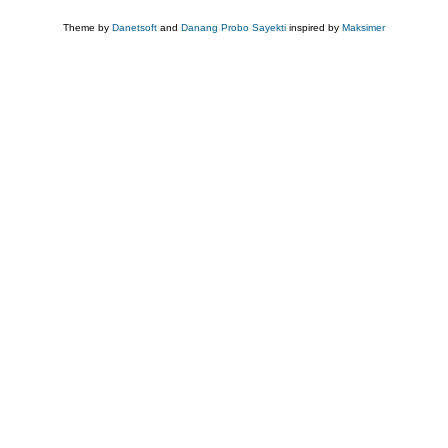
account
menu
Theme by
Danetsoft
and
Danang Probo Sayekti
inspired by
Maksimer