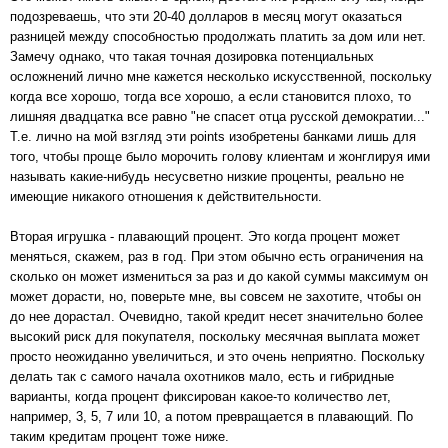
подозреваешь, что эти 20-40 долларов в месяц могут оказаться
разницей между способностью продолжать платить за дом или нет.
Замечу однако, что такая точная дозировка потенциальных
осложнений лично мне кажется несколько искусственной, поскольку
когда все хорошо, тогда все хорошо, а если становится плохо, то
лишняя двадцатка все равно "не спасет отца русской демократии..."
Т.е. лично на мой взгляд эти points изобретены банками лишь для
того, чтобы проще было морочить голову клиентам и жонглируя ими
называть какие-нибудь несусветно низкие проценты, реально не
имеющие никакого отношения к действительности.
Вторая игрушка - плавающий процент. Это когда процент может
меняться, скажем, раз в год. При этом обычно есть ограничения на
сколько он может измениться за раз и до какой суммы максимум он
может дорасти, но, поверьте мне, вы совсем не захотите, чтобы он
до нее дорастал. Очевидно, такой кредит несет значительно более
высокий риск для покупателя, поскольку месячная выплата может
просто неожиданно увеличиться, и это очень неприятно. Поскольку
делать так с самого начала охотников мало, есть и гибридные
варианты, когда процент фиксирован какое-то количество лет,
например, 3, 5, 7 или 10, а потом превращается в плавающий. По
таким кредитам процент тоже ниже.