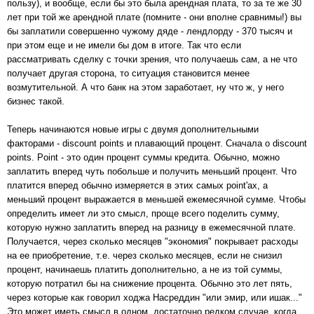
пользу), и вообще, если бы это была арендная плата, то за те же 30
лет при той же арендной плате (помните - они вполне сравнимы!) вы
бы заплатили совершенно чужому дяде - лендлорду - 370 тысяч и
при этом еще и не имели бы дом в итоге. Так что если
рассматривать сделку с точки зрения, что получаешь сам, а не что
получает другая сторона, то ситуация становится менее
возмутительной. А что банк на этом заработает, ну что ж, у него
бизнес такой.
Теперь начинаются новые игры с двумя дополнительными
факторами - discount points и плавающий процент. Сначала о discount
points. Point - это один процент суммы кредита. Обычно, можно
заплатить вперед чуть побольше и получить меньший процент. Что
платится вперед обычно измеряется в этих самых point'ах, а
меньший процент выражается в меньшей ежемесячной сумме. Чтобы
определить имеет ли это смысл, проще всего поделить сумму,
которую нужно заплатить вперед на разницу в ежемесячной плате.
Получается, через сколько месяцев "экономия" покрывает расходы
на ее приобретение, т.е. через сколько месяцев, если не снизил
процент, начинаешь платить дополнительно, а не из той суммы,
которую потратил бы на снижение процента. Обычно это лет пять,
через которые как говорил ходжа Насреддин "или эмир, или ишак..."
Это может иметь смысл в одном, достаточно редком случае, когда