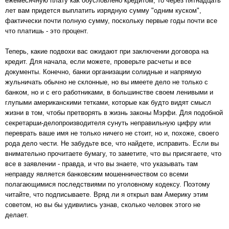
ежемесячную плату как обусловлено кредитом, то через пятнадцать
лет вам придется выплатить изрядную сумму "одним куском",
фактически почти полную сумму, поскольку первые годы почти все
что платишь - это процент.
Теперь, какие подвохи вас ожидают при заключении договора на
кредит. Для начала, если можете, проверьте расчеты и все
документы. Конечно, банки организации солидные и напрямую
жульничать обычно не склонные, но вы имеете дело не только с
банком, но и с его работниками, в большинстве своем ленивыми и
глупыми американскими тетками, которые как будто видят смысл
жизни в том, чтобы претворять в жизнь законы Мэрфи. Для подобной
секретарши-делопроизводителя сунуть неправильную цифру или
переврать ваше имя не только ничего не стоит, но и, похоже, своего
рода дело чести. Не забудьте все, что найдете, исправить. Если вы
внимательно прочитаете бумагу, то заметите, что вы присягаете, что
все в заявлении - правда, и что вы знаете, что указывать там
неправду является банковским мошенничеством со всеми
полагающимися последствиями по уголовному кодексу. Поэтому
читайте, что подписываете. Вряд ли я открыл вам Америку этим
советом, но вы бы удивились узнав, сколько человек этого не
делает.