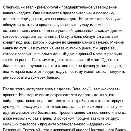
Следующий этап - pre-approval - предварительное утверждение
вашего кредита. Оно называется предварительным поскольку
делается еще до того, как вы нашли дом. На этом этапе банк уже
обязуется дать вам кредит на указанную сумму или меньше,
оставляя лишь очень немного условий, связанных с самим домом,
которые предстоит выполнить. По сути банк обязуется дать вам
кредит под дом, который оценен по мнению банка разумно. Мнение
банка по сути базируется на независимой оценке, т.н. appraisal,
которая говорит на сколько данный дом в данный момент реально
тянет на рынке. Поэтому это достаточно важный этап. Однако в
большинстве случаев на этом этапе еще не фиксируется процент,
под который вам этот кредит дадут, поэтому имеет смысл получить
pre-approval в двух-трех банках.
После этого наступает время сделать "rate lock" - зафиксировать
процент. Некоторые банки разрешают это сделать до того, как
найден дом, некоторые - нет, некоторые требует за это некоторкую
сумму, используемую потом как оплата части расходов по покупке,
другие делают это бесплатно. Процент меняется постоянно и иногда
даже несколько раз в день. В основном процент зависит от двух
больших факторов - процента установленного Федеральной
Резервной Системой - это американский аналог Центрального Банка -