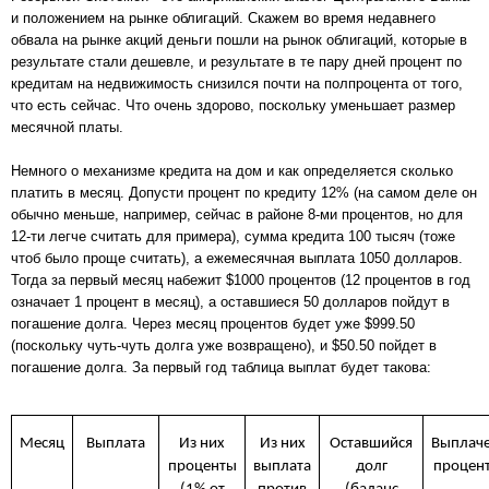
и положением на рынке облигаций. Скажем во время недавнего
обвала на рынке акций деньги пошли на рынок облигаций, которые в
результате стали дешевле, и результате в те пару дней процент по
кредитам на недвижимость снизился почти на полпроцента от того,
что есть сейчас. Что очень здорово, поскольку уменьшает размер
месячной платы.
Немного о механизме кредита на дом и как определяется сколько
платить в месяц. Допусти процент по кредиту 12% (на самом деле он
обычно меньше, например, сейчас в районе 8-ми процентов, но для
12-ти легче считать для примера), сумма кредита 100 тысяч (тоже
чтоб было проще считать), а ежемесячная выплата 1050 долларов.
Тогда за первый месяц набежит $1000 процентов (12 процентов в год
означает 1 процент в месяц), а оставшиеся 50 долларов пойдут в
погашение долга. Через месяц процентов будет уже $999.50
(поскольку чуть-чуть долга уже возвращено), и $50.50 пойдет в
погашение долга. За первый год таблица выплат будет такова:
Месяц
Выплата
Из них
Из них
Оставшийся
Выплач
проценты
выплата
долг
процен