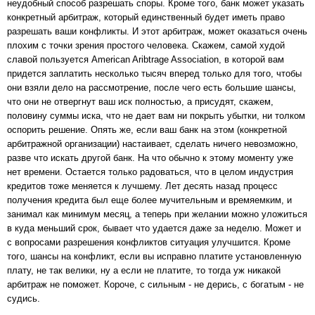
неудобный способ разрешать споры. Кроме того, банк может указать
конкретный арбитраж, который единственный будет иметь право
разрешать ваши конфликты. И этот арбитраж, может оказаться очень
плохим с точки зрения простого человека. Скажем, самой худой
славой пользуется American Aribtrage Association, в которой вам
придется заплатить несколько тысяч вперед только для того, чтобы
они взяли дело на рассмотрение, после чего есть большие шансы,
что они не отвергнут ваш иск полностью, а присудят, скажем,
половину суммы иска, что не дает вам ни покрыть убытки, ни толком
оспорить решение. Опять же, если ваш банк на этом (конкретной
арбитражной организации) настаивает, сделать ничего невозможно,
разве что искать другой банк. На что обычно к этому моменту уже
нет времени. Остается только радоваться, что в целом индустрия
кредитов тоже меняется к лучшему. Лет десять назад процесс
получения кредита был еще более мучительным и времяемким, и
занимал как минимум месяц, а теперь при желании можно уложиться
в куда меньший срок, бывает что удается даже за неделю. Может и
с вопросами разрешения конфликтов ситуация улучшится. Кроме
того, шансы на конфликт, если вы исправно платите установленную
плату, не так велики, ну а если не платите, то тогда уж никакой
арбитраж не поможет. Короче, с сильным - не дерись, с богатым - не
судись.