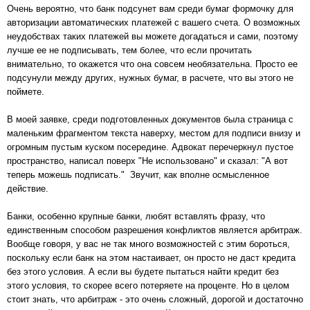
Очень вероятно, что банк подсунет вам среди бумаг формочку для
авторизации автоматических платежей с вашего счета. О возможных
неудобствах таких платежей вы можете догадаться и сами, поэтому
лучше ее не подписывать, тем более, что если прочитать
внимательно, то окажется что она совсем необязательна. Просто ее
подсунули между других, нужных бумаг, в расчете, что вы этого не
поймете.
В моей заявке, среди подготовленных документов была страница с
маленьким фрагментом текста наверху, местом для подписи внизу и
огромным пустым куском посередине. Адвокат перечеркнул пустое
пространство, написал поверх "Не использовано" и сказал: "А вот
теперь можешь подписать." Звучит, как вполне осмысленное
действие.
Банки, особенно крупные банки, любят вставлять фразу, что
единственным способом разрешения конфликтов является арбитраж.
Вообще говоря, у вас не так много возможностей с этим бороться,
поскольку если банк на этом настаивает, он просто не даст кредита
без этого условия. А если вы будете пытаться найти кредит без
этого условия, то скорее всего потеряете на проценте. Но в целом
стоит знать, что арбитраж - это очень сложный, дорогой и достаточно