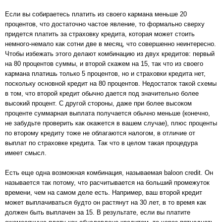
Если вы собираетесь платить из своего кармана меньше 20
процентов, что достаточно частое явление, то формально сверху
придется платить за страховку кредита, которая может стоить
немного-немало как сотни две в месяц, что совершенно неинтересно.
Чтобы избежать этого делают комбинацию из двух кредитов: первый
на 80 процентов суммы, и второй скажем на 15, так что из своего
кармана платишь только 5 процентов, но и страховки кредита нет,
поскольку основной кредит на 80 процентов. Недостаток такой схемы
в том, что второй кредит обычно дается под значительно более
высокий процент. С другой стороны, даже при более высоком
проценте суммарная выплата получается обычно меньше (конечно,
не забудьте проверить как окажется в вашем случае), плюс проценты
по второму кредиту тоже не облагаются налогом, в отличие от
выплат по страховке кредита. Так что в целом такая процедура
имеет смысл.
Есть еще одна возможная комбинация, называемая baloon credit. Он
называется так потому, что расчитывается на больший промежуток
времени, чем на самом деле есть. Например, ваш второй кредит
может выплачиваться будто он растянут на 30 лет, в то время как
должен быть выплачен за 15. В результате, если вы платите