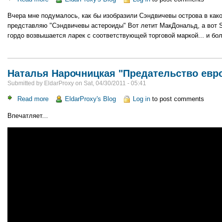
Остров
Вчера мне подумалось, как бы изобразили Сэндвичевы острова в как
МакДональд
представляю "Сэндвичевы астероиды" Вот летит МакДональд, а вот Su
гордо возвышается ларек с соответствующей торговой маркой... и бо
Наталья Нарочницкая "Предательство евр
Submitted by
EldarProxy
on
Sat, 04/30/2011 - 05:41
Read more
about
EldarProxy's Blog
Log in
to post comments
Наталья
Впечатляет...
Нарочницкая
"Предательство
европейских
историков"