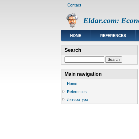
Footer
Skip
Contact
menu
to
main
Eldar.com: Econ
content
Main
HOME
REFERENCES
navigation
Search
Search
Main navigation
Home
References
Литература