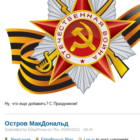
Ну, что еще добавить? С Праздником!
Остров МакДональд
Submitted by
EldarProxy
on
Thu, 05/05/2011 - 08:45
Read more
about
EldarProxy's Blog
Log in
to post comments