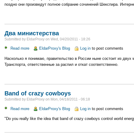
мартышек
поздно они произведут полное собрание сочинений Шекспира. Интерн
Два министерства
Submitted by
EldarProxy
on
Wed, 04/20/2011 - 18:26
Read more
about
EldarProxy's Blog
Log in
to post comments
Два
Насколько я понимаю, правительство в России ныне состоит из двух 
министерства
Транспорта, ответственные за распил и откат соответственно.
Band of crazy cowboys
Submitted by
EldarProxy
on
Mon, 04/18/2011 - 06:18
Read more
about
EldarProxy's Blog
Log in
to post comments
Band
"Do you really like the idea that band of crazy cowboys control world en
of
crazy
cowboys