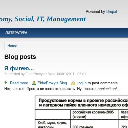
Powered by
Drupal
omy, Social, IT, Management
ЛИТЕРАТУРА
Breadcrumb
Home
Blog posts
Я фигею...
Submitted by
EldarProxy
on
Wed, 06/01/2011 - 05:01
Read more
about
EldarProxy's Blog
Log in
to post comments
Нет, честно. Проcто не знаю что сказать. Ну, просто,
Я
sapienti sat
...
фигею...