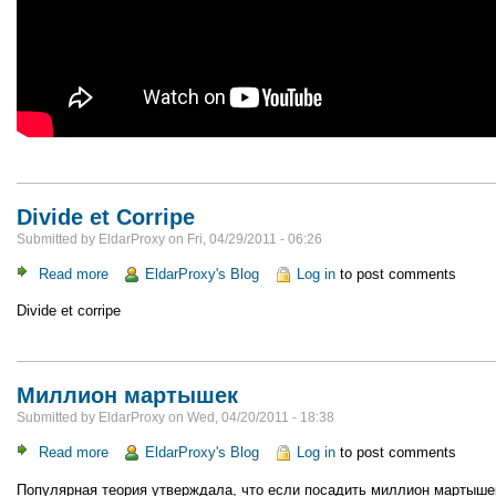
Divide et Corripe
Submitted by
EldarProxy
on
Fri, 04/29/2011 - 06:26
Read more
about
EldarProxy's Blog
Log in
to post comments
Divide
Divide et corripe
et
Corripe
Миллион мартышек
Submitted by
EldarProxy
on
Wed, 04/20/2011 - 18:38
Read more
about
EldarProxy's Blog
Log in
to post comments
Миллион
Популярная теория утверждала, что если посадить миллион мартыше