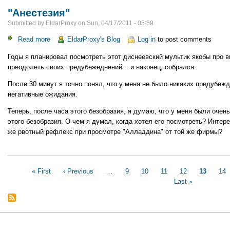
"Анестезия"
Submitted by
EldarProxy
on
Sun, 04/17/2011 - 05:59
Read more
about
EldarProxy's Blog
Log in
to post comments
"Анестезия"
Годы я планировал посмотреть этот диснеевский мультик якобы про в
преодолеть своих предубежеднений... и наконец, собрался.
После 30 минут я точно понял, что у меня не было никаких предубе
негативные ожидания.
Теперь, после часа этого безобразия, я думаю, что у меня были очен
этого безобразия. О чем я думал, когда хотел его посмотреть? Интер
же рвотный рефлекс при просмотре "Алладдина" от той же фирмы?
Pagination
First
« First
Previous
‹ Previous
…
Page
9
Page
10
Page
11
Page
12
Current
13
Pa
14
page
page
Last »
page