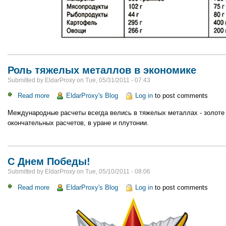
Роль тяжелых металлов в экономике
Submitted by
EldarProxy
on
Tue, 05/31/2011 - 07:43
Read more
about
EldarProxy's Blog
Log in
to post comments
Роль
Международные расчеты всегда велись в тяжелых металлах - золоте и
тяжелых
окончательных расчетов, в уране и плутонии.
металлов
в
экономике
С Днем Победы!
Submitted by
EldarProxy
on
Tue, 05/10/2011 - 08:06
Read more
about
EldarProxy's Blog
Log in
to post comments
С
Днем
Победы!