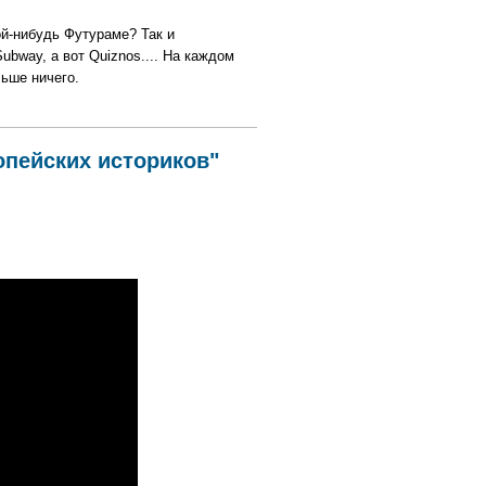
ой-нибудь Футураме? Так и
bway, а вот Quiznos.... На каждом
льше ничего.
опейских историков"