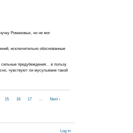
нучку Романовых, но не мог
ждений, исключительно обоснованные
ь сильные предубеждения... в пользу
есно, чувствуют ли мусульмане такой
ge
Page
15
Page
16
Page
17
…
Next
Next ›
Last
page
page
Log in