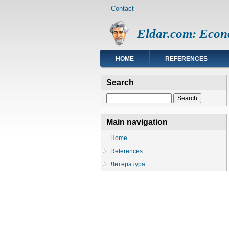
Footer
Skip
Contact
menu
to
main
Eldar.com: Econ
content
Main
HOME
REFERENCES
navigation
Search
Search
Main navigation
Home
References
Литература