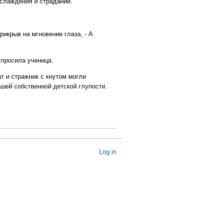
аслаждения и страданий.
рикрыв на мгновение глаза, - А
 спросила ученица.
лат и стражник с кнутом могли
ашей собственной детской глупости.
Log in