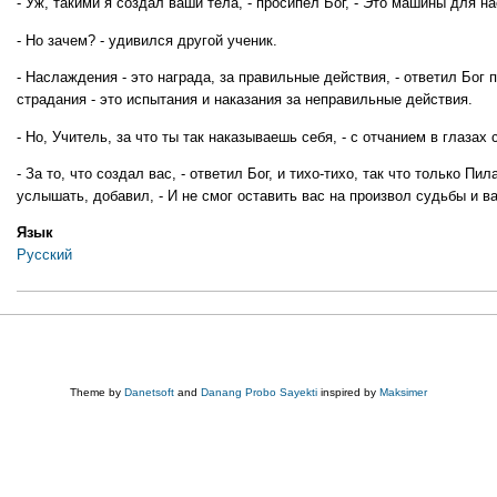
- Уж, такими я создал ваши тела, - просипел Бог, - Это машины для н
- Но зачем? - удивился другой ученик.
- Наслаждения - это награда, за правильные действия, - ответил Бог п
страдания - это испытания и наказания за неправильные действия.
- Но, Учитель, за что ты так наказываешь себя, - с отчанием в глазах
- За то, что создал вас, - ответил Бог, и тихо-тихо, так что только Пи
услышать, добавил, - И не смог оставить вас на произвол судьбы и в
Язык
Русский
Theme by
Danetsoft
and
Danang Probo Sayekti
inspired by
Maksimer