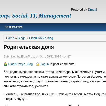
Powered by
Drupal
omy, Social, IT, Management
ЛИТЕРАТУРА
Breadcrumb
Home
Blogs
EldarProxy's blog
Родительская доля
Submitted by
EldarProxy
on
Sun, 09/11/2016 - 14:47
EldarProxy's Blog
Log in
to post comments
Бог, родившийся человеком, стоял на четвереньках избитый кнутом и
полностью желудок, и не стал давиться жельчью.Потом он безвольно
вонючей лужи перед лицом, и неестественно, через спину, выгнув ше
спинами стражников, учеников.
- Учитель, - обратился один из них, - Почему ты терпишь это? Ведь ты
любую минуту...