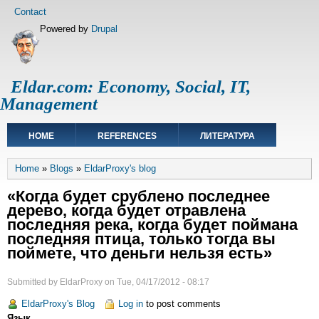
Skip
Footer
Contact
to
menu
Powered by
Drupal
main
content
Eldar.com: Economy, Social, IT,
Management
Main
HOME
REFERENCES
ЛИТЕРАТУРА
navigation
Breadcrumb
Home
Blogs
EldarProxy's blog
«Когда будет срублено последнее
дерево, когда будет отравлена
последняя река, когда будет поймана
последняя птица, только тогда вы
поймете, что деньги нельзя есть»
Submitted by
EldarProxy
on
Tue, 04/17/2012 - 08:17
EldarProxy's Blog
Log in
to post comments
Язык