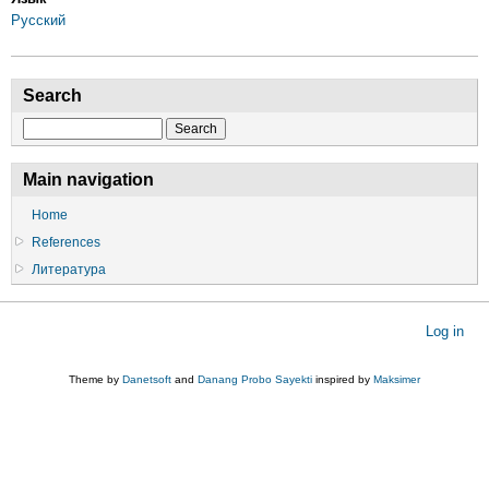
Русский
Search
Search
Main navigation
Home
References
Литература
User
Log in
account
menu
Theme by
Danetsoft
and
Danang Probo Sayekti
inspired by
Maksimer