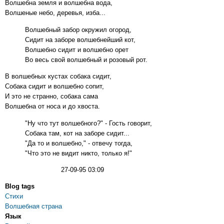
Волшебна земля и волшебна вода,
Волшеные небо, деревья, изба...
Волшебный забор окружил огород,
Сидит на заборе волшебнейший кот,
Волшебно сидит и волшебно орет
Во весь свой волшебный и розовый рот.
В волшебных кустах собака сидит,
Собака сидит и волшебно сопит,
И это не странно, собака сама
Волшебна от носа и до хвоста.
"Ну что тут волшебного?" - Гость говорит,
Собака там, кот на заборе сидит...
"Да то и волшебно," - отвечу тогда,
"Что это не видит никто, только я!"
27-09-95 03:09
Blog tags
Стихи
Волшебная страна
Язык