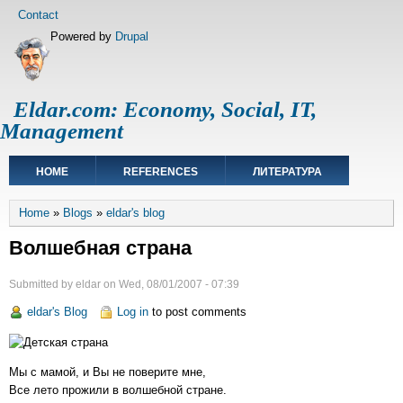
Skip
Footer
Contact
to
menu
Powered by
Drupal
main
content
Eldar.com: Economy, Social, IT,
Management
Main
HOME
REFERENCES
ЛИТЕРАТУРА
navigation
Breadcrumb
Home
Blogs
eldar's blog
Волшебная страна
Submitted by
eldar
on
Wed, 08/01/2007 - 07:39
eldar's Blog
Log in
to post comments
Мы с мамой, и Вы не поверите мне,
Все лето прожили в волшебной стране.