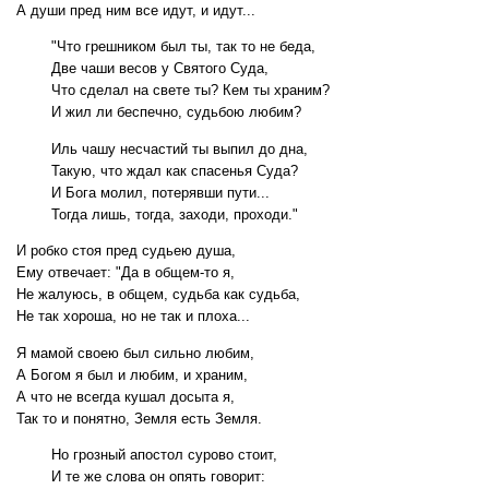
А души пред ним все идут, и идут...
"Что грешником был ты, так то не беда,
Две чаши весов у Святого Суда,
Что сделал на свете ты? Кем ты храним?
И жил ли беспечно, судьбою любим?
Иль чашу несчастий ты выпил до дна,
Такую, что ждал как спасенья Суда?
И Бога молил, потерявши пути...
Тогда лишь, тогда, заходи, проходи."
И робко стоя пред судьею душа,
Ему отвечает: "Да в общем-то я,
Не жалуюсь, в общем, судьба как судьба,
Не так хороша, но не так и плоха...
Я мамой своею был сильно любим,
А Богом я был и любим, и храним,
А что не всегда кушал досыта я,
Так то и понятно, Земля есть Земля.
Но грозный апостол сурово стоит,
И те же слова он опять говорит: