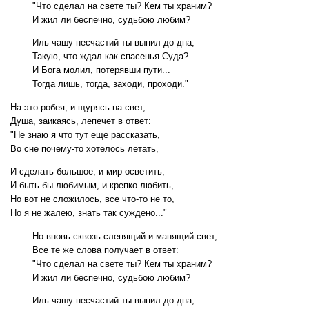
"Что сделал на свете ты? Кем ты храним?
И жил ли беспечно, судьбою любим?
Иль чашу несчастий ты выпил до дна,
Такую, что ждал как спасенья Суда?
И Бога молил, потерявши пути...
Тогда лишь, тогда, заходи, проходи."
На это робея, и щурясь на свет,
Душа, заикаясь, лепечет в ответ:
"Не знаю я что тут еще рассказать,
Во сне почему-то хотелось летать,
И сделать большое, и мир осветить,
И быть бы любимым, и крепко любить,
Но вот не сложилось, все что-то не то,
Но я не жалею, знать так суждено..."
Но вновь сквозь слепящий и манящий свет,
Все те же слова получает в ответ:
"Что сделал на свете ты? Кем ты храним?
И жил ли беспечно, судьбою любим?
Иль чашу несчастий ты выпил до дна,