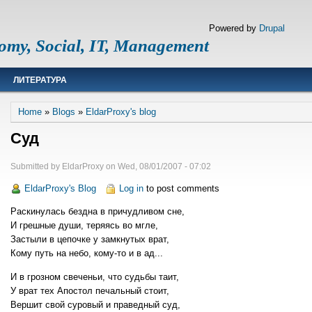
Powered by
Drupal
omy, Social, IT, Management
ЛИТЕРАТУРА
Breadcrumb
Home
Blogs
EldarProxy's blog
Суд
Submitted by
EldarProxy
on
Wed, 08/01/2007 - 07:02
EldarProxy's Blog
Log in
to post comments
Раскинулась бездна в причудливом сне,
И грешные души, теряясь во мгле,
Застыли в цепочке у замкнутых врат,
Кому путь на небо, кому-то и в ад...
И в грозном свеченьи, что судьбы таит,
У врат тех Апостол печальный стоит,
Вершит свой суровый и праведный суд,