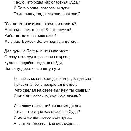
Такую, что ждал как спасенья Суда?
И Бога молил, потерявши пути...
Тогда лишь, тогда, заходи, проходи."
"Да где же мне было, любить и молить?
Мне надо семью свою было кормить!
Работая тяжко на ниве своей,
Мы лишь Божьей Волей подняли детей...
Для думы о Боге мне не было мест -
Страну мою будто распяли на крест,
Куда ни подайся, куда ни пойди,
Все нету дороги, все нету пути...
Но вновь сквозь холодный мерцающий свет
Привычная речь раздается в ответ:
"Что сделал на свете ты? Кем ты храним?
И жил ли беспечно, судьбою любим?
Иль чашу несчастий ты выпил до дна,
Такую, что ждал как спасенья Суда?
И Бога молил, потерявши пути...
А... ты из России... Давай, заходи...