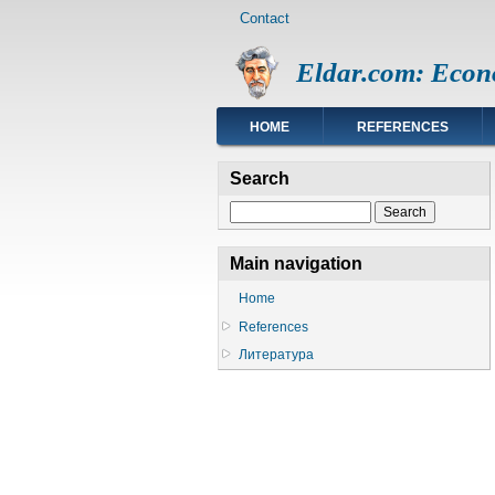
Footer
Skip
Contact
menu
to
main
Eldar.com: Econ
content
Main
HOME
REFERENCES
navigation
Search
Search
Main navigation
Home
References
Литература