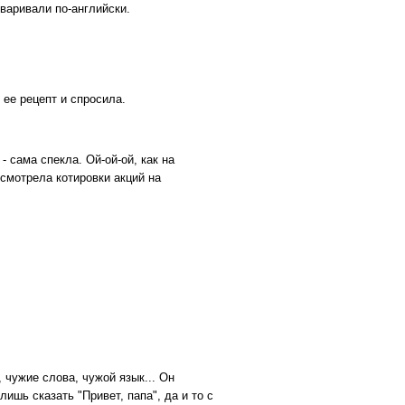
варивали по-английски.
 ее рецепт и спросила.
- сама спекла. Ой-ой-ой, как на
 смотрела котировки акций на
 чужие слова, чужой язык... Он
лишь сказать "Привет, папа", да и то с