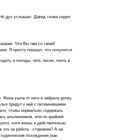
 Но дух услышал. Давид снова сидел
казываю. Что Вы там со своей
мне. Я просто показал, что получится.
ходить в походы, петь песни, лезть в
. Жена ушла от него и забрала дочку,
рузья придут к ней с петемневшими
тало, чтобы нормально содержать
ась альпинизмом, или по крайней
олго, хотя жизнь и действительно
 ж это за работа - сторожем? А на
студенческие похождения (как