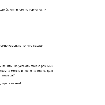
оде бы он ничего не теряет если
можно изменить то, что сделал
обьяснить. Не уезжать можно разными
ем, а можно и песне на горло, да в
ставаться?
удирать от нее!