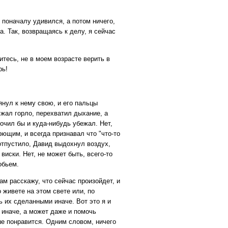
же поначалу удивился, а потом ничего,
а. Так, возвращаясь к делу, я сейчас
итесь, не в моем возрасте верить в
рь!
нул к нему свою, и его пальцы
сжал горло, перехватил дыхание, а
очил бы и куда-нибудь убежал. Нет,
рющим, и всегда признавал что "что-то
 отпустило, Давид выдохнул воздух,
виски. Нет, не может быть, всего-то
обьем.
Вам расскажу, что сейчас произойдет, и
 живете на этом свете или, по
ь их сделанными иначе. Вот это я и
 иначе, а может даже и помочь
е понравится. Одним словом, ничего