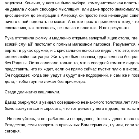
акцентом. Конечно, у него не было выбора, коммунистическая власть 
не давала любым свободно мыслящим, или даже просто инакомысля
диссидентом до эмиграции в Америку, он просто тихо ненавидел сове
ничего с ней поделать не может. А потом просто приложил к тому, что
сожалению, как оказалось, не только с властью. И вот результат.
Рука отставила рюмку и медленно открыла запертый ящик стола, где
всякий случай" пистолет с полным магазином патронов. Разумеется, н
вертел в руках оружие, и с кристальной ясностью видел, что это, во
сложившейся ситуации. Жить уже был незачем, одна зеленая бесцельн
без Родины. Останавливало только то, что в соседней комнате сидели
представить, что их ждет, если он прямо сейчас пустит пулю в висок..
Он подождет, когда они уедут и будут вне подозрений, и сам же и поз
дело, чтобы труп не лежал без присмотра.
Сзади деликатно кашлянули.
Давид обернулся и увидел совершенно незнакомого толстяка лет пят
было возмутиться и спросить, что тот делает у него в доме, но толстя
- Не волнуйтесь, я не грабитель и не продавец. То есть денег с вас н
Рождества, если говорить в привычных Вам терминах, ну или, если х
сегодня.