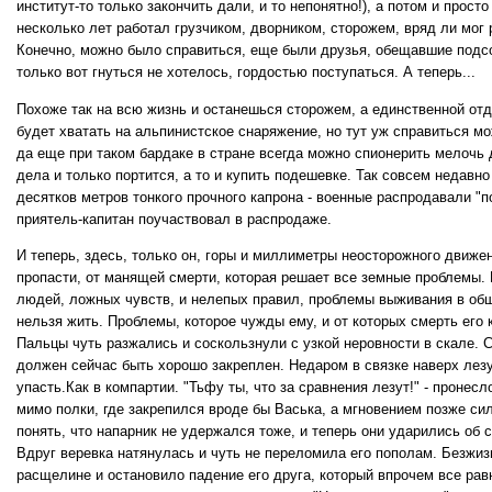
институт-то только закончить дали, и то непонятно!), а потом и просто
несколько лет работал грузчиком, дворником, сторожем, вряд ли мог 
Конечно, можно было справиться, еще были друзья, обещавшие подсо
только вот гнуться не хотелось, гордостью поступаться. А теперь...
Похоже так на всю жизнь и останешься сторожем, а единственной от
будет хватать на альпинистское снаряжение, но тут уж справиться м
да еще при таком бардаке в стране всегда можно спионерить мелочь 
дела и только портится, а то и купить подешевке. Так совсем недавн
десятков метров тонкого прочного капрона - военные распродавали "
приятель-капитан поучаствовал в распродаже.
И теперь, здесь, только он, горы и миллиметры неосторожного движ
пропасти, от манящей смерти, которая решает все земные проблемы.
людей, ложных чувств, и нелепых правил, проблемы выживания в общ
нельзя жить. Проблемы, которое чужды ему, и от которых смерть его 
Пальцы чуть разжались и соскользнули с узкой неровности в скале. С
должен сейчас быть хорошо закреплен. Недаром в связке наверх лезут
упасть.Как в компартии. "Тьфу ты, что за сравнения лезут!" - пронесл
мимо полки, где закрепился вроде бы Васька, а мгновением позже си
понять, что напарник не удержался тоже, и теперь они ударились об с
Вдруг веревка натянулась и чуть не переломила его пополам. Безжиз
расщелине и остановило падение его друга, который впрочем все рав