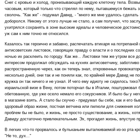
Снег с кровью и холод, пронизывающий каждую клеточку тела. Возв
часовым, который только что стрелял по нему, пытавшемуся бежать з
сволочь. "Как же" - подумал Давид, - "много же мне удалось сделать
доборолся. Никому от этого лучше не стало, а сам получил, что засл
ухитрялся сохранять в зоне высокие идеалы и человеческое достоинс
уж сам к ним точно не относился.
Казалось так героично и забавно, распечатать втихаря на потрепано
антисоветских листовок, говорящих правду о власти и о последних со
ночью их расклеить по городу. Как же... Листовки тем же утром все д
интересом продолжал обсуждать на кухнях антисоветчину, заботливо
распространенную через, как он теперь знал, откровенных провокатор
несколько дней, они так и не поняли как, по крайней мере Давид не по
кружка он так ничего и не узнал. И чего ему идиоту не сиделось тихо
израильской визе в Вену, потом поторчал бы в Италии, поштурмовал б
обетованную, где уже осело немало его сокурсников. И было бы у нег
в магазине взять. А стало бы скучно - придумал бы себе, как и его 
здоровый образ жизни, постная ветчина или пилюли для снижения хол
проблем бы не было, и жизнь, не просто существование, а жизнь, хот
Давиду достаточно привлекательным. Эх, прогадил жизнь, впустую п
В легких что-то прорвалось и бульканьем выталкиваемой из-зо рта к
"Не то, дух..."