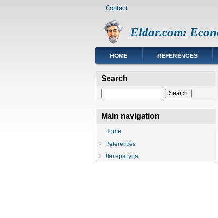
Footer
Skip
Contact
menu
to
main
Eldar.com: Econ
content
Main
HOME
REFERENCES
navigation
Search
Search
Main navigation
Home
References
Литература