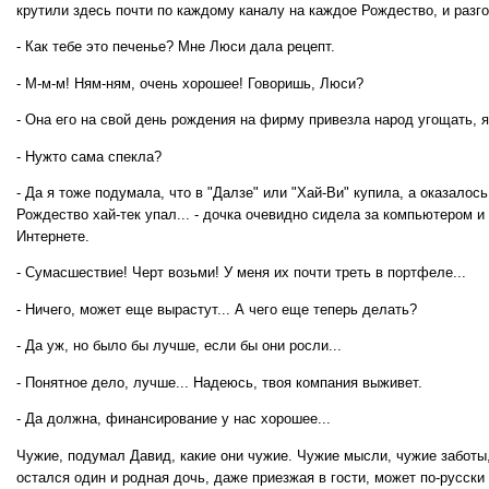
крутили здесь почти по каждому каналу на каждое Рождество, и разго
- Как тебе это печенье? Мне Люси дала рецепт.
- М-м-м! Ням-ням, очень хорошее! Говоришь, Люси?
- Она его на свой день рождения на фирму привезла народ угощать, я
- Нужто сама спекла?
- Да я тоже подумала, что в "Далзе" или "Хай-Ви" купила, а оказалось 
Рождество хай-тек упал... - дочка очевидно сидела за компьютером и
Интернете.
- Сумасшествие! Черт возьми! У меня их почти треть в портфеле...
- Ничего, может еще вырастут... А чего еще теперь делать?
- Да уж, но было бы лучше, если бы они росли...
- Понятное дело, лучше... Надеюсь, твоя компания выживет.
- Да должна, финансирование у нас хорошее...
Чужие, подумал Давид, какие они чужие. Чужие мысли, чужие заботы,
остался один и родная дочь, даже приезжая в гости, может по-русски 