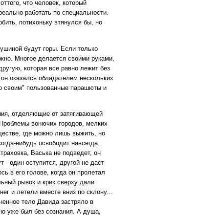
 оттого, что человек, который
реально работать по специальности.
бить, потихоньку втянулся бы, но
душиной будут горы. Если только
ожно. Многое делается своими руками,
другую, которая все равно лежит без
о он оказался обладателем нескольких
по своим" пользованные парашюты и
ения, отделяющие от затягивающей
 Проблемы вонючих городов, мелких
естве, где можно лишь выжить, но
когда-нибудь освободит навсегда.
траховка, Васька не подведет, он
 - один оступится, другой не даст
ось в его голове, когда он пролетал
льный рывок и крик сверху дали
нег и летели вместе вниз по склону...
ненное тело Давида застряло в
но уже был без сознания. А душа,