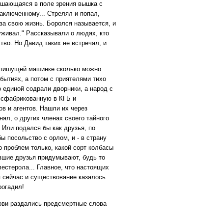
ышающаяся в поле зрения вышка с
аключенному... Стрелял и попал,
 за свою жизнь. Боролся называется, и
уживал." Рассказывали о людях, кто
тво. Но Давид таких не встречал, и
й пишущей машинке сколько можно
бытиях, а потом с приятелями тихо
о единой содрали дворники, а народ с
 сфабрикованную в КГБ и
ов и агентов. Нашли их через
нял, о других членах своего тайного
? Или подался бы как друзья, по
ы посольство с орлом, и - в страну
о проблем только, какой сорт колбасы
бывшие друзья придумывают, будь то
естерола... Главное, что настоящих
я сейчас и существование казалось
рогадил!
рови раздались предсмертные слова