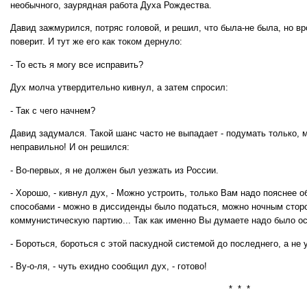
необычного, заурядная работа Духа Рождества.
Давид зажмурился, потряс головой, и решил, что была-не была, но вр
поверит. И тут же его как током дернуло:
- То есть я могу все исправить?
Дух молча утвердительно кивнул, а затем спросил:
- Так с чего начнем?
Давид задумался. Такой шанс часто не выпадает - подумать только, 
неправильно! И он решился:
- Во-первых, я не должен был уезжать из России.
- Хорошо, - кивнул дух, - Можно устроить, только Вам надо пояснее 
способами - можно в диссиденды было податься, можно ночным сторож
коммунистическую партию... Так как именно Вы думаете надо было о
- Бороться, бороться с этой паскудной системой до последнего, а не 
- Ву-о-ля, - чуть ехидно сообщил дух, - готово!
* * *