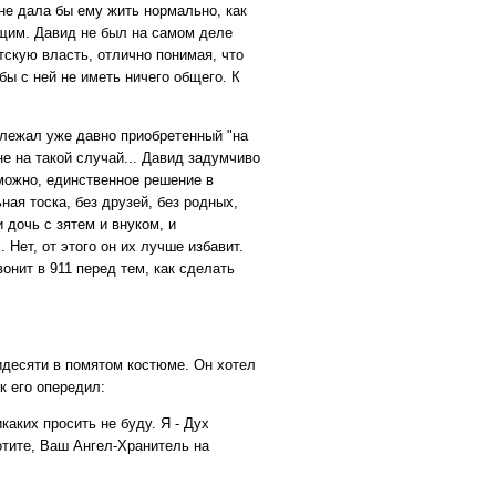
не дала бы ему жить нормально, как
щим. Давид не был на самом деле
тскую власть, отлично понимая, что
бы с ней не иметь ничего общего. К
 лежал уже давно приобретенный "на
е на такой случай... Давид задумчиво
зможно, единственное решение в
ая тоска, без друзей, без родных,
 дочь с зятем и внуком, и
. Нет, от этого он их лучше избавит.
вонит в 911 перед тем, как сделать
идесяти в помятом костюме. Он хотел
к его опередил:
икаких просить не буду. Я - Дух
отите, Ваш Ангел-Хранитель на