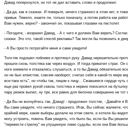
Давид поперхнулся, но тот не дал вставить слово и продолжил:
- Да-да, как в сказках. И поверьте, ничего странного в этом нет, я то
привык. Тяжело, знаете ли, только поначалу, а потом работа как работ
Вам нужен, верно? - закончил он, показывая глазами на пистолет.
- Погодите, - возразил Давид, - А с чего я должен Вам верить? Соглас
сказки. Это что, такой способ рекламы? Так могли бы позвонить в две
- А Вы просто потрогайте меня и сами увидите!
Толстяк подошел поближе и протянул руку. Давид нерешительно протя
прошли скозь толстяка как через воздух. И тогда прикатил страх. Он 
ноги онемели и отказались слушаться, а то бы Давид обязательно вск
он не был атеистом, совсем наоборот, считал себя в какой-то мере ве
все-таки есть", но чтобы так, лицом к лицу... Сжавшееся сердце чуть
еще раз провел рукой сквозь толстяка и нервно покосился на бутылку 
пару рюмок выпил, ну три, все равно для белочки совершенно не тот 
- Да Вы не волнуйтесь так, Дэвид! - продолжил толстяк, - Давайте я 
Вы сами увидите, что ничего страшного. Итак, Вы сейчас жалеете, что
крайней мере, какие выборы делали на этом свете, и хотели бы видет
могу устроить, помочь Вам увидеть, что было бы, если бы Вы решили
"перевести стрелку" на упущенную лиию судьбы, если она Вам больш