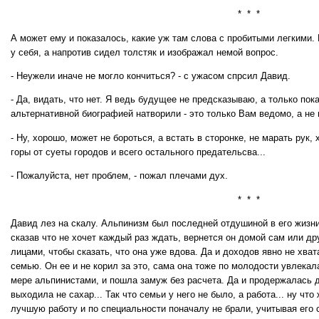
* * *
А может ему и показалось, какие уж там слова с пробитыми легкими.
у себя, а напротив сидел толстяк и изображал немой вопрос.
- Неужели иначе не могло кончиться? - с ужасом спрсил Давид.
- Да, видать, что нет. Я ведь будущее не предсказываю, а только по
альтернативной биографией натворили - это только Вам ведомо, а не 
- Ну, хорошо, может не бороться, а встать в сторонке, не марать рук, 
горы от суеты городов и всего остального предательсва...
- Пожалуйста, нет проблем, - пожал плечами дух.
* * *
Давид лез на скалу. Альпинизм был последней отдушиной в его жизни
сказав что не хочет каждый раз ждать, вернется он домой сам или д
лицами, чтобы сказать, что она уже вдова. Да и доходов явно не хва
семью. Он ее и не корил за это, сама она тоже по молодости увлекал
мере альпинистами, и пошла замуж без расчета. Да и продержалась д
выходила не сахар... Так что семьи у него не было, а работа... ну что
лучшую работу и по специальности поначалу не брали, учитывая его 