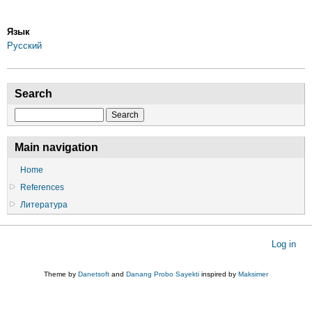
Язык
Русский
Search
Search
Main navigation
Home
References
Литература
User
Log in
account
menu
Theme by
Danetsoft
and
Danang Probo Sayekti
inspired by
Maksimer