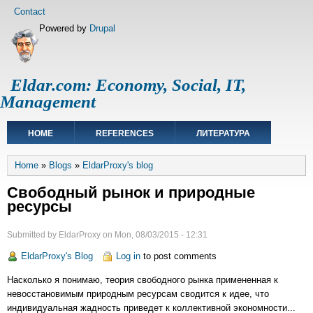
Skip
Footer
Contact
to
menu
Powered by
Drupal
main
content
Eldar.com: Economy, Social, IT,
Management
Main
HOME
REFERENCES
ЛИТЕРАТУРА
navigation
Breadcrumb
Home
Blogs
EldarProxy's blog
Свободный рынок и природные
ресурсы
Submitted by
EldarProxy
on
Mon, 08/03/2015 - 12:31
EldarProxy's Blog
Log in
to post comments
Насколько я понимаю, теория свободного рынка примененная к
невосстановимым природным ресурсам сводится к идее, что
индивидуальная жадность приведет к коллективной экономности...