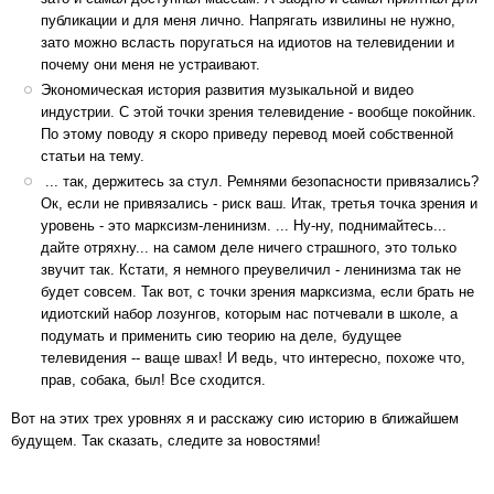
публикации и для меня лично. Напрягать извилины не нужно,
зато можно всласть поругаться на идиотов на телевидении и
почему они меня не устраивают.
Экономическая история развития музыкальной и видео
индустрии. С этой точки зрения телевидение - вообще покойник.
По этому поводу я скоро приведу перевод моей собственной
статьи на тему.
... так, держитесь за стул. Ремнями безопасности привязались?
Ок, если не привязались - риск ваш. Итак, третья точка зрения и
уровень - это марксизм-ленинизм. ... Ну-ну, поднимайтесь...
дайте отряхну... на самом деле ничего страшного, это только
звучит так. Кстати, я немного преувеличил - ленинизма так не
будет совсем. Так вот, с точки зрения марксизма, если брать не
идиотский набор лозунгов, которым нас потчевали в школе, а
подумать и применить сию теорию на деле, будущее
телевидения -- ваще швах! И ведь, что интересно, похоже что,
прав, собака, был! Все сходится.
Вот на этих трех уровнях я и расскажу сию историю в ближайшем
будущем. Так сказать, следите за новостями!