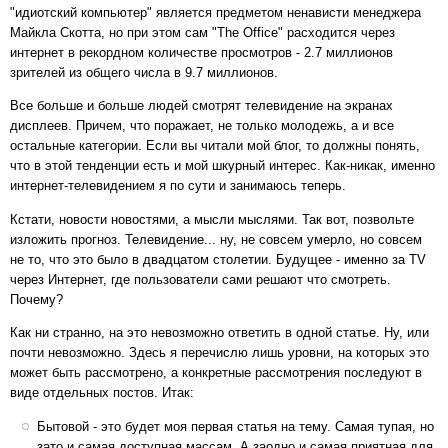
"идиотский компьютер" является предметом ненависти менеджера
Майкла Скотта, но при этом сам "The Office" расходится через
интернет в рекордном количестве просмотров - 2.7 миллионов
зрителей из общего числа в 9.7 миллионов.
Все больше и больше людей смотрят телевидение на экранах
дисплеев. Причем, что поражает, не только молодежь, а и все
остальные категории. Если вы читали мой блог, то должны понять,
что в этой тенденции есть и мой шкурный интерес. Как-никак, именно
интернет-телевидением я по сути и занимаюсь теперь.
Кстати, новости новостями, а мысли мыслями. Так вот, позвольте
изложить прогноз. Телевидение... ну, не совсем умерло, но совсем
не то, что это было в двадцатом столетии. Будущее - именно за TV
через Интернет, где пользователи сами решают что смотреть.
Почему?
Как ни странно, на это невозможно ответить в одной статье. Ну, или
почти невозможно. Здесь я перечислю лишь уровни, на которых это
может быть рассмотрено, а конкретные рассмотрения последуют в
виде отдельных постов. Итак:
Бытовой - это будет моя первая статья на тему. Самая тупая, но
зато и самая доступная массам. А заодно и самая приятная для