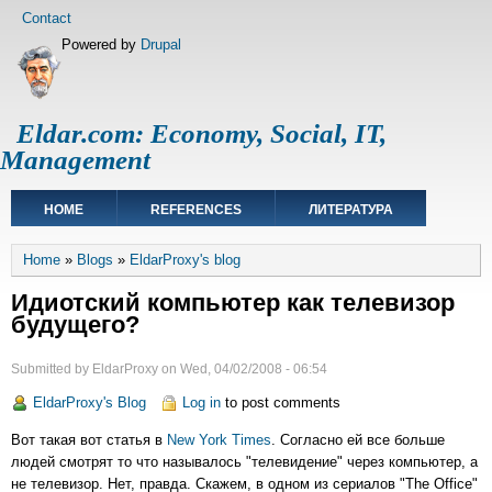
Skip
Footer
Contact
to
menu
Powered by
Drupal
main
content
Eldar.com: Economy, Social, IT,
Management
Main
HOME
REFERENCES
ЛИТЕРАТУРА
navigation
Breadcrumb
Home
Blogs
EldarProxy's blog
Идиотский компьютер как телевизор
будущего?
Submitted by
EldarProxy
on
Wed, 04/02/2008 - 06:54
EldarProxy's Blog
Log in
to post comments
Вот такая вот статья в
New York Times
. Согласно ей все больше
людей смотрят то что называлось "телевидение" через компьютер, а
не телевизор. Нет, правда. Скажем, в одном из сериалов "The Office"